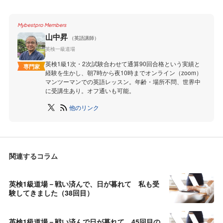
Mybestpro Members
山中昇
（英語講師）
英検一級道場
英検1級1次・2次試験合わせて通算90回合格という実績と
専門家
経験を生かし、朝7時から夜10時までオンライン（zoom）
マンツーマンでの英語レッスン。年齢・場所不問、世界中
に受講生あり。オフ通いも可能。
他のリンク
関連するコラム
英検1級道場－戦い済んで、日が暮れて 私も受
験してきました（38回目）
英検1級道場－戦い済んで日が暮れて 45回目の