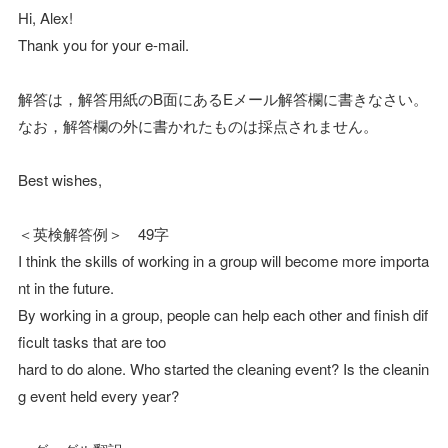
Hi, Alex!
Thank you for your e-mail.
解答は，解答用紙のB面にあるEメール解答欄に書きなさい。
なお，解答欄の外に書かれたものは採点されません。
Best wishes,
＜英検解答例＞ 49字
I think the skills of working in a group will become more importa
nt in the future.
By working in a group, people can help each other and finish dif
ficult tasks that are too
hard to do alone. Who started the cleaning event? Is the cleanin
g event held every year?