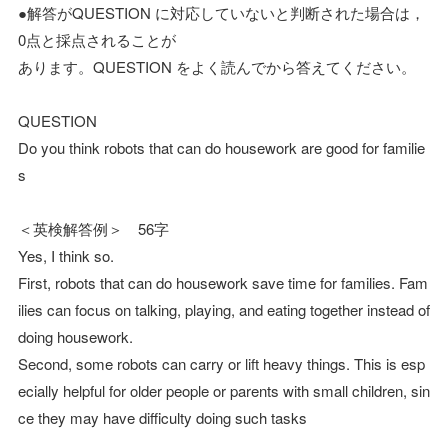
●解答がQUESTION に対応していないと判断された場合は，
0点と採点されることが
あります。QUESTION をよく読んでから答えてください。
QUESTION
Do you think robots that can do housework are good for familie
s
＜英検解答例＞ 56字
Yes, I think so.
First, robots that can do housework save time for families. Fam
ilies can focus on talking, playing, and eating together instead of
doing housework.
Second, some robots can carry or lift heavy things. This is esp
ecially helpful for older people or parents with small children, sin
ce they may have difficulty doing such tasks