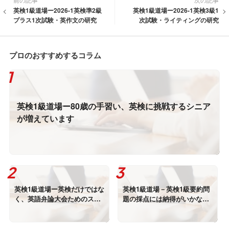
英検1級道場ー2026-1英検準2級
英検1級道場ー2026-1英検3級1
プラス1次試験・英作文の研究
次試験・ライティングの研究
プロのおすすめするコラム
英検1級道場ー80歳の手習い、英検に挑戦するシニア
が増えています
英検1級道場ー英検だけではな
英検1級道場－英検1級要約問
く、英語弁論大会ためのスピ
題の採点には納得がいかない
ーチのサポートも始めました
点が多々見られます