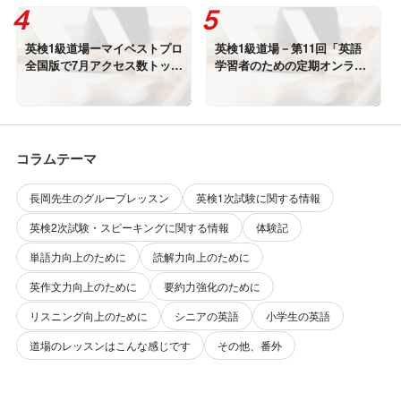
英検1級道場ーマイベストプロ
英検1級道場－第11回「英語
全国版で7月アクセス数トップ
学習者のための定期オンライ
でした
ン懇談会」を行いました
コラムテーマ
長岡先生のグループレッスン
英検1次試験に関する情報
英検2次試験・スピーキングに関する情報
体験記
単語力向上のために
読解力向上のために
英作文力向上のために
要約力強化のために
リスニング向上のために
シニアの英語
小学生の英語
道場のレッスンはこんな感じです
その他、番外