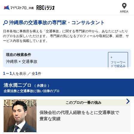
AREA
沖縄県の交通事故の専門家・コンサルタント
日本各地に事務所を構える「交通事故」に関する専門家の中から、あなたにぴったり
のプロをお探しいただけます。 専門家の気になるプロフィールや取材記事、経歴、サ
ービス内容を掲載しています。
現在の検索条件
＋
沖縄県
×
交通事故
フリーワー
ドで絞込み
1～1
1
人を表示 ／ 全
件
清水潤二プロ
（ 弁護士 ）
企業法務と交通事故に強い法律のプロ
このプロの一番の強み
保険会社の代理人経験をもとに交通事故で
豊富な実績