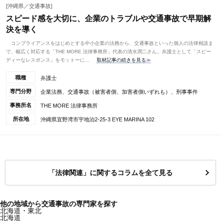
[沖縄県／交通事故]
スピード感を大切に、企業のトラブルや交通事故で早期解
決を導く
コンプライアンスをはじめとする中小企業の法務から、交通事故といった個人の法律相談ま
で、幅広く対応する「THE MORE 法律事務所」代表の清水潤二さん。弁護士として「スピー
ディーなレスポンス」をモットーに...
取材記事の続きを見る≫
職種
弁護士
専門分野
企業法務、交通事故（被害者側、加害者側いずれも）、刑事事件
事務所名
THE MORE 法律事務所
所在地
沖縄県宜野湾市宇地泊2-25-3 EYE MARINA 102
「法律関連」に関するコラムを全て見る
他の地域から交通事故の専門家を探す
北海道・東北
北海道