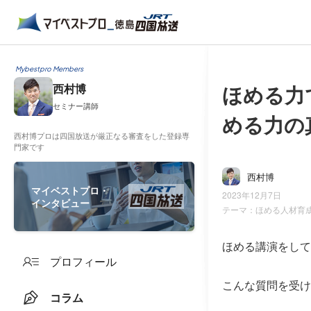
Mybestpro Members
ほめる力
西村博
セミナー講師
める力の
西村博プロは四国放送が厳正なる審査をした登録専
門家です
西村博
マイベストプロ・
2023年12月7日
インタビュー
テーマ：
ほめる人材育
ほめる講演をして
プロフィール
こんな質問を受け
コラム