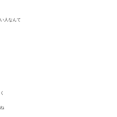
い人なんて
く
ね