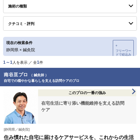
施術の種類
クチコミ・評判
現在の検索条件
＋
静岡県
×
鍼灸院
フリーワー
ドで絞込み
1～1
1
人を表示 ／ 全
件
南谷亘プロ
（ 鍼灸師 ）
自宅での穏やかな暮らしを支える訪問ケアのプロ
このプロの一番の強み
在宅生活に寄り添い機能維持を支える訪問
ケア
[静岡県／鍼灸院]
住み慣れた自宅に届けるケアサービスを、これからの生活