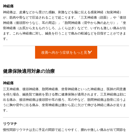
神経痛
神経痛は、皮膚などから受けた感触、刺激などを脳に伝える感覚神経（知覚神経）
が、筋肉や骨などで圧迫されることで起こります。「三叉神経痛（顔面）」や「後頭
神経痛（後頭部やうなじ、耳の周辺）」「肋間神経痛（背中から胸のあたり）」「坐
骨神経痛（お尻から太もものうしろ、ふくらはぎ）などで、いずれも激しい痛みが出
ます。これら神経痛に対し、鍼灸を行うことで痛みの軽減などを目指すことができま
す。
改善へ向かう症状をもっと見る
健康保険適用対象の治療
神経痛
三叉神経痛、後頭神経痛、肋間神経痛、坐骨神経痛といった神経痛は、医師の同意書
を得た場合、鍼灸院で施術を受ける際に健康保険が適用されます。三叉神経痛は顔に
出る痛み、後頭神経痛は後頭部や耳の後ろ、耳の中など、肋間神経痛は肋骨に沿うよ
うに胸や背中に出る痛み、坐骨神経痛は腰から足に欠けて伸びる神経に痛みが走りま
す。
リウマチ
慢性関節リウマチは主に手足の関節で起こりやすく、腫れや激しい痛みが出て関節を