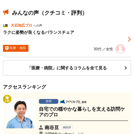
みんなの声（クチコミ・評判）
大石知広プロ
1票
への声
ラクに姿勢が良くなるバランスチェア
医療・病院
30代 ／女性
「医療・病院」に関するコラムを全て見る
アクセスランキング
1位
静岡
自宅での穏やかな暮らしを支える訪問ケ
アのプロ
南谷亘
鍼灸師
訪問鍼灸マッサージ ハル