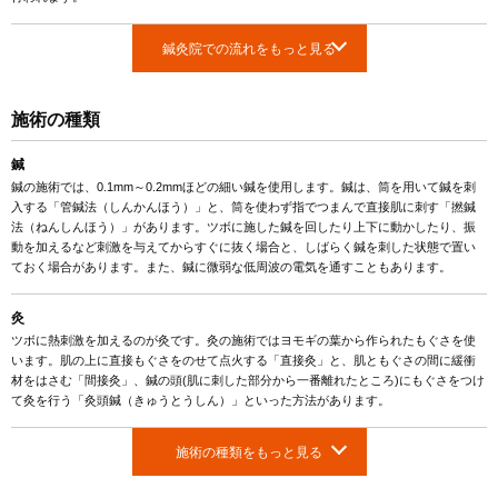
鍼灸院での流れをもっと見る
施術の種類
鍼
鍼の施術では、0.1mm～0.2mmほどの細い鍼を使用します。鍼は、筒を用いて鍼を刺
入する「管鍼法（しんかんほう）」と、筒を使わず指でつまんで直接肌に刺す「撚鍼
法（ねんしんほう）」があります。ツボに施した鍼を回したり上下に動かしたり、振
動を加えるなど刺激を与えてからすぐに抜く場合と、しばらく鍼を刺した状態で置い
ておく場合があります。また、鍼に微弱な低周波の電気を通すこともあります。
灸
ツボに熱刺激を加えるのが灸です。灸の施術ではヨモギの葉から作られたもぐさを使
います。肌の上に直接もぐさをのせて点火する「直接灸」と、肌ともぐさの間に緩衝
材をはさむ「間接灸」、鍼の頭(肌に刺した部分から一番離れたところ)にもぐさをつけ
て灸を行う「灸頭鍼（きゅうとうしん）」といった方法があります。
施術の種類をもっと見る