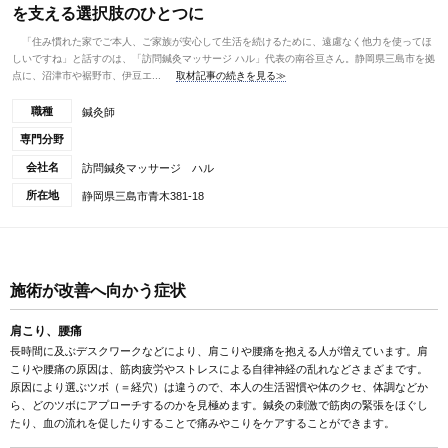
を支える選択肢のひとつに
「住み慣れた家でご本人、ご家族が安心して生活を続けるために、遠慮なく他力を使ってほ
しいですね」と話すのは、「訪問鍼灸マッサージ ハル」代表の南谷亘さん。静岡県三島市を拠
点に、沼津市や裾野市、伊豆エ...
取材記事の続きを見る≫
職種
鍼灸師
専門分野
会社名
訪問鍼灸マッサージ ハル
所在地
静岡県三島市青木381-18
施術が改善へ向かう症状
肩こり、腰痛
長時間に及ぶデスクワークなどにより、肩こりや腰痛を抱える人が増えています。肩
こりや腰痛の原因は、筋肉疲労やストレスによる自律神経の乱れなどさまざまです。
原因により選ぶツボ（＝経穴）は違うので、本人の生活習慣や体のクセ、体調などか
ら、どのツボにアプローチするのかを見極めます。鍼灸の刺激で筋肉の緊張をほぐし
たり、血の流れを促したりすることで痛みやこりをケアすることができます。