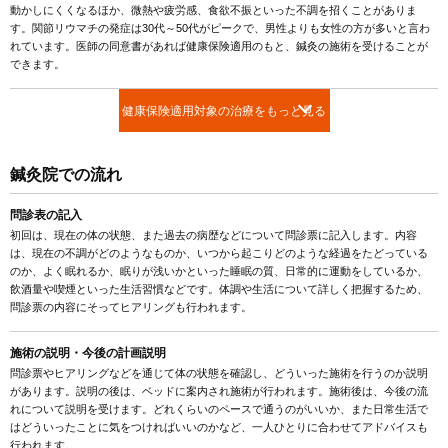
動かしにくくなるほか、微熱や疲労感、食欲不振といった不調を招くことがありま
す。関節リウマチの発症は30代～50代がピークで、男性よりも女性の方が多いと言わ
れています。医師の同意書があれば健康保険適用のもと、鍼灸の施術を受けることが
できます。
健康保険適用対象の治療をもっと見る
鍼灸院での流れ
問診表の記入
初回は、現在の体の状態、また過去の病歴などについて問診票に記入します。内容
は、現在の不調がどのようなものか、いつから起こりどのような経過をたどっている
のか、よく眠れるか、眠りが浅いかといった睡眠の質、日常的に運動をしているか、
飲酒量や喫煙といった生活習慣などです。体調や生活について詳しく把握するため、
問診票の内容にそってヒアリングも行われます。
施術の説明・今後の計画説明
問診票やヒアリングなどを通じて体の状態を確認し、どういった施術を行うのか説明
があります。説明の後は、ベッドに案内され施術が行われます。施術後は、今後の流
れについて説明を受けます。どれくらいのペースで通うのがいいか、また日常生活で
はどういったことに気をつければいいのかなど、一人ひとりに合わせてアドバイスも
行われます。