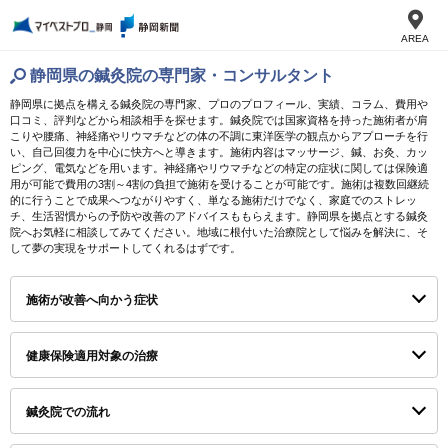
AREA
静岡県の鍼灸院の専門家・コンサルタント
静岡県に拠点を構える鍼灸院の専門家、プロのプロフィール、実績、コラム、費用や
口コミ、評判などから相談相手を探せます。鍼灸院では国家資格を持った施術者が肩
こりや腰痛、神経痛やリウマチなどの体の不調に東洋医学の観点からアプローチを行
い、自己回復力を中心に快方へと導きます。施術内容はマッサージ、鍼、お灸、カッ
ピング、電気などを用います。神経痛やリウマチなどの特定の症状に関しては保険適
用が可能で費用の3割～4割の負担で施術を受けることが可能です。施術は複数回継続
的に行うことで成果へつながりやすく、単なる施術だけでなく、家庭でのストレッ
チ、生活習慣からの予防や改善のアドバイスももらえます。静岡県を拠点とする鍼灸
院へお気軽に相談してみてください。地域に根付いた治療院として悩みを解決に、そ
して夢の実現をサポートしてくれるはずです。
施術が改善へ向かう症状
健康保険適用対象の治療
鍼灸院での流れ