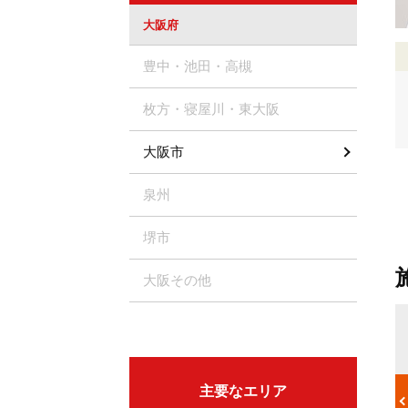
大阪府
豊中・池田・高槻
枚方・寝屋川・東大阪
大阪市
泉州
堺市
大阪その他
便秘
なって頭痛が
便秘は「排便の回数が少ない」「便が硬くて量が少ない」「排便
うこともあり
してもスッキリせず残便感がある」「便意があっても強くいきま
主要なエリア
、ガンガンす
ないと出ない」といった状態を言います。便秘になるとおなかが