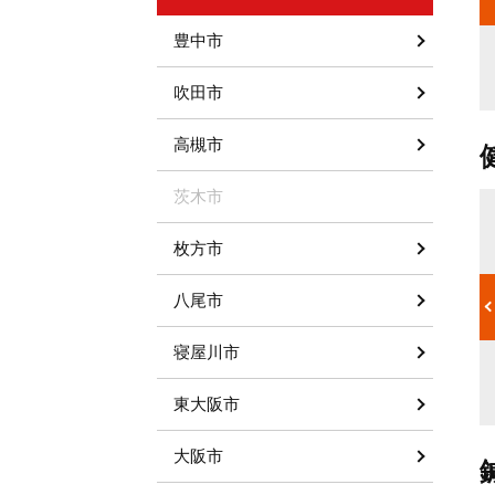
と締め付けら
痛くなったり、おなかが張ったりするほか、胃痛や胸やけがする
れの頭痛のタ
こともあります。胃腸機能が低下している場合などは、鍼か灸を
豊中市
鍼灸で働きか
施して胃腸の調整を行い、改善へとつなげていきます。
吹田市
高槻市
茨木市
頸腕症候群
枚方市
急停車や交通
頸腕症候群は、腕や肩、首、背中などに現れる痛みやしびれ、重
す。首や肩、
さ、だるさといった不調の総称です。パソコン業務や仕分け作業
八尾市
ういった症状
など指を細かく動かす仕事、保育や介護など肩から指先をよく使
合もあるの
う仕事をする人に多いと言われています。また育児やスポーツが
交通事故など
原因になることもあります。医師の同意書がある場合は、鍼灸の
寝屋川市
す。
施術についても健康保険給付の対象となります。
東大阪市
大阪市