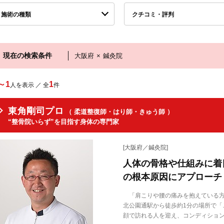
施術の種類
クチコミ・評判
現在の検索条件
大阪府
×
鍼灸院
～1
1
人を表示 ／ 全
件
東角剛司プロ
（ 柔道整復師・はり師・きゅう師 ）
“整骨院いらず”を目指す身体の専門家
[大阪府／鍼灸院]
人体の骨格や仕組みに着
の根本原因にアプローチ
「肩こりや腰の痛みを抱えている方
北公園通駅から徒歩約1分の場所で「
顔で訪れる人を迎え、コンディション.