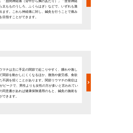
」「肋間神経痛（背中から胸のあたり）」「坐骨神経
す。それぞれのコンディシ
ら太もものうしろ、ふくらはぎ）などで、いずれも激
ことで血行をよくして冷え
出ます。これら神経痛に対し、鍼灸を行うことで痛み
整えたり、おなか（子宮）
を目指すことができます。
を迎える状態へと体を導い
腰痛症
ウマチは主に手足の関節で起こりやすく、腫れや激し
腰痛症の症状は腰の痛みで
て関節を動かしにくくなるほか、微熱や疲労感、食欲
担がかかり障害が起きてい
た不調を招くことがあります。関節リウマチの発症は
などに対応しています。健
0代がピークで、男性よりも女性の方が多いと言われてい
が必要です。腰痛は心身の
の同意書があれば健康保険適用のもと、鍼灸の施術を
やがん、臓器や血管の病気
ができます。
診断を受け適切な治療を受