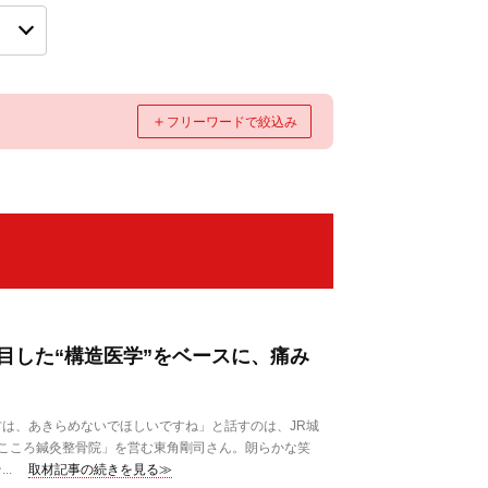
＋
フリーワードで絞込み
目した“構造医学”をベースに、痛み
は、あきらめないでほしいですね」と話すのは、JR城
こころ鍼灸整骨院」を営む東角剛司さん。朗らかな笑
..
取材記事の続きを見る≫