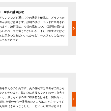
明・今後の計画説明
会計
アリングなどを通じて体の状態を確認し、どういった
今後の施術方針などの説明
のか説明があります。説明の後は、ベッドに案内され
予約を入れます。鍼灸院で
れます。施術後は、今後の流れについて説明を受けま
チ、腰痛症、五十肩、頚椎
らいのペースで通うのがいいか、また日常生活ではど
の6つです。鍼灸院に用意さ
とに気をつければいいのかなど、一人ひとりに合わせ
に記入してもらい、その同
スも行われます。
を受けます。なお、病院で
合、鍼灸院で健康保険を使
遠赤外線・吸玉（カッピ
激を加えるのが灸です。灸の施術ではヨモギの葉から
鍼や灸のほか、遠赤外線に
ぐさを使います。肌の上に直接もぐさをのせて点火す
く遠赤外線を照射すること
」と、肌ともぐさの間に緩衝材をはさむ「間接灸」、
す。また吸玉（カッピング
に刺した部分から一番離れたところ)にもぐさをつけて
空気を抜き、肌を吸いあげ
灸頭鍼（きゅうとうしん）」といった方法がありま
もあります。血行不良が改
たり、肩コリや腰痛などの