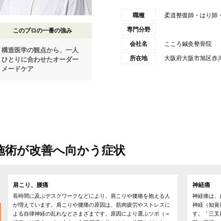
職種
柔道整復師・はり師
専門分野
このプロの一番の強み
会社名
こころ鍼灸整骨院
構造医学の観点から、一人
所在地
大阪府大阪市旭区赤川
ひとりに合わせたオーダー
メードケア
施術が改善へ向かう症状
肩こり、腰痛
神経痛
長時間に及ぶデスクワークなどにより、肩こりや腰痛を抱える人
神経痛は、
が増えています。肩こりや腰痛の原因は、筋肉疲労やストレスに
神経（知覚
よる自律神経の乱れなどさまざまです。原因により選ぶツボ（＝
す。「三叉