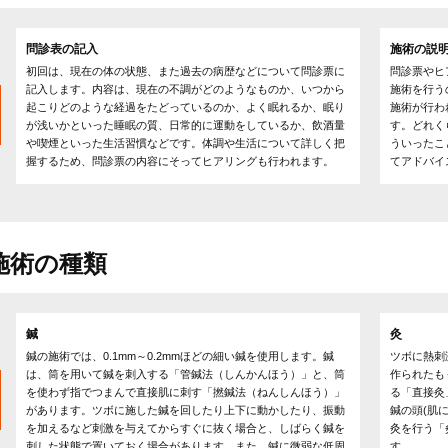
問診表の記入
施術の説
初回は、現在の体の状態、また過去の病歴などについて問診票に
問診票やヒ
記入します。内容は、現在の不調がどのようなものか、いつから
施術を行う
起こりどのような経過をたどっているのか、よく眠れるか、眠り
施術が行わ
が浅いかといった睡眠の質、日常的に運動をしているか、飲酒量
す。どれく
や喫煙といった生活習慣などです。体調や生活について詳しく把
ういったこ
握するため、問診票の内容にそってヒアリングも行われます。
てアドバイ
施術の種類
鍼
灸
鍼の施術では、0.1mm～0.2mmほどの細い鍼を使用します。鍼
ツボに熱刺
は、筒を用いて鍼を刺入する「管鍼法（しんかんほう）」と、筒
作られたも
を使わず指でつまんで直接肌に刺す「撚鍼法（ねんしんほう）」
る「直接灸
があります。ツボに施した鍼を回したり上下に動かしたり、振動
鍼の頭(肌
を加えるなど刺激を与えてからすぐに抜く場合と、しばらく鍼を
灸を行う「
刺した状態で置いておく場合があります。また、鍼に微弱な低周
す。