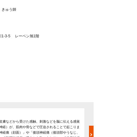
・きゅう師
1-3-5 レーベン旭1階
不妊
皮膚などから受けた感触、刺激などを脳に伝える感覚
「子どもがほしい」といっ
神経）が、筋肉や骨などで圧迫されることで起こりま
れています。妊娠にいたら
神経痛（顔面）」や「後頭神経痛（後頭部やうなじ、
トレスやプレッシャーによ