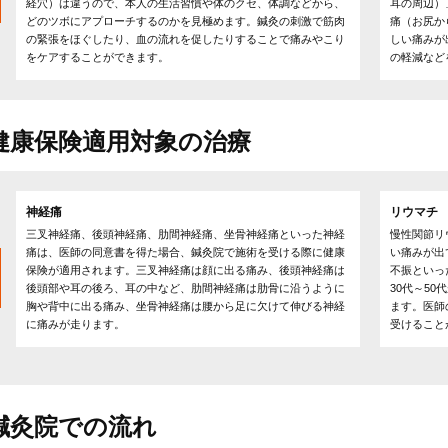
経穴）は違うので、本人の生活習慣や体のクセ、体調などから、
耳の周辺）
どのツボにアプローチするのかを見極めます。鍼灸の刺激で筋肉
痛（お尻か
の緊張をほぐしたり、血の流れを促したりすることで痛みやこり
しい痛みが
をケアすることができます。
の軽減など
健康保険適用対象の治療
神経痛
リウマチ
三叉神経痛、後頭神経痛、肋間神経痛、坐骨神経痛といった神経
慢性関節リ
痛は、医師の同意書を得た場合、鍼灸院で施術を受ける際に健康
い痛みが出
保険が適用されます。三叉神経痛は顔に出る痛み、後頭神経痛は
不振といっ
後頭部や耳の後ろ、耳の中など、肋間神経痛は肋骨に沿うように
30代～5
胸や背中に出る痛み、坐骨神経痛は腰から足に欠けて伸びる神経
ます。医師
に痛みが走ります。
受けること
鍼灸院での流れ