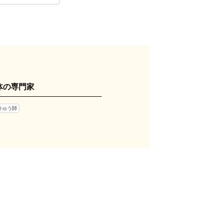
体の専門家
きゅう師