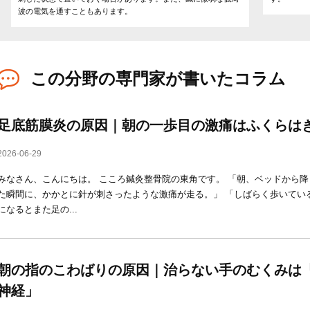
波の電気を通すこともあります。
この分野の専門家が書いたコラム
足底筋膜炎の原因｜朝の一歩目の激痛はふくらは
2026-06-29
みなさん、こんにちは。 こころ鍼灸整骨院の東角です。 「朝、ベッドから
た瞬間に、かかとに針が刺さったような激痛が走る。」 「しばらく歩いてい
になるとまた足の...
朝の指のこわばりの原因｜治らない手のむくみは
神経」