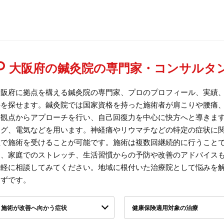
大阪府の鍼灸院の専門家・コンサルタ
大阪府に拠点を構える鍼灸院の専門家、プロのプロフィール、実績
手を探せます。鍼灸院では国家資格を持った施術者が肩こりや腰痛
の観点からアプローチを行い、自己回復力を中心に快方へと導きま
ング、電気などを用います。神経痛やリウマチなどの特定の症状に関
担で施術を受けることが可能です。施術は複数回継続的に行うこと
く、家庭でのストレッチ、生活習慣からの予防や改善のアドバイス
気軽に相談してみてください。地域に根付いた治療院として悩みを
はずです。
施術が改善へ向かう症状
健康保険適用対象の治療