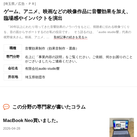
[埼玉県／広告・ＰＲ]
ゲーム、アニメ、映画などの映像作品に音響効果を加え、
臨場感やインパクトを演出
「30年以上にわたり培ってきた音響効果のノウハウをもとに、視聴者に伝わる映像づくり
を、音の面からサポートするのが私の役目です」 そう語るのは、「audio studio響」代表の
梶野俊夫さん。映画、アニメ、...
取材記事の続きを見る≫
職種
音響効果制作（効果音制作・選曲）
専門分野
右上に「事業内容の説明」をご覧ください。ご依頼、何かお困りのこと
がございましたらご連絡ください。
会社名
有限会社audio studio響
所在地
埼玉県朝霞市
この分野の専門家が書いたコラム
MacBook Neo買いました。
2026-04-28