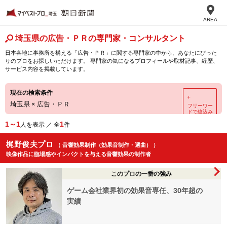
AREA
埼玉県の広告・ＰＲの専門家・コンサルタント
日本各地に事務所を構える「広告・ＰＲ」に関する専門家の中から、あなたにぴった
りのプロをお探しいただけます。 専門家の気になるプロフィールや取材記事、経歴、
サービス内容を掲載しています。
現在の検索条件
＋
埼玉県
×
広告・ＰＲ
フリーワー
ドで絞込み
1～1
1
人を表示 ／ 全
件
梶野俊夫プロ
（ 音響効果制作（効果音制作・選曲） ）
映像作品に臨場感やインパクトを与える音響効果の制作者
このプロの一番の強み
ゲーム会社業界初の効果音専任、30年超の
実績