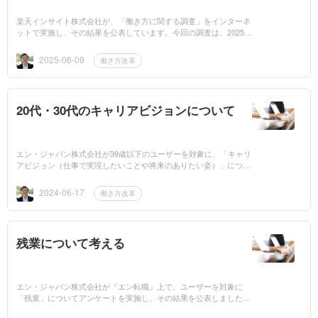
楽天インサイト株式会社が、「働き方に関する調査」をインターネ
ットで実施し、その結果を公表しています。今回の調査は、2025年
1月31日（金）から2月4日（火）の5日間、「楽天インサイト」に
登録しているモニタ...
2025-06-09
働き方改革
20代・30代のキャリアビジョンについて
エン・ジャパン株式会社が39歳以下のユーザーを対象に、「キャリ
アビジョン（仕事で実現したいことや将来のありたい姿）」につい
てアンケートを実施し、 その結果を公表しました。1,087名から得
た回答をまとめた...
2024-06-17
働き方改革
残業について考える
エン・ジャパン株式会社が『エン転職』上で、ユーザーを対象に
「残業」についてアンケートを実施し、その結果を公表しました。
12,940名から得た回答をまとめたものだということです。このアン