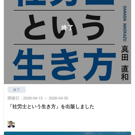
終了
開催日：2026-04-13 ～ 2026-04-30
「社労士という生き方」を出版しました