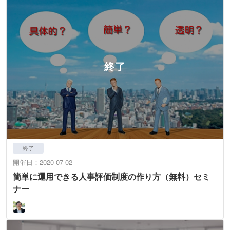
終了
開催日：2020-07-02
簡単に運用できる人事評価制度の作り方（無料）セミ
ナー