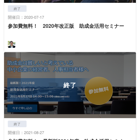
終了
開催日：2020-07-17
参加費無料！ 2020年改正版 助成金活用セミナー
終了
開催日：2021-08-27