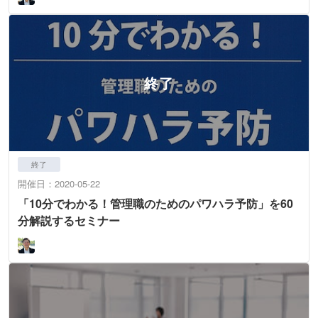
終了
開催日：2020-05-22
「10分でわかる！管理職のためのパワハラ予防」を60
分解説するセミナー