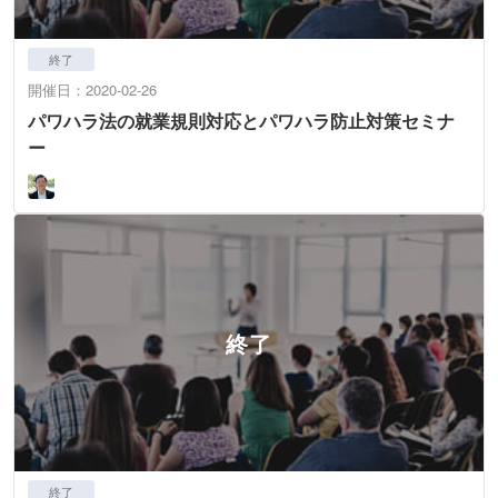
終了
開催日：2020-02-26
パワハラ法の就業規則対応とパワハラ防止対策セミナ
ー
終了