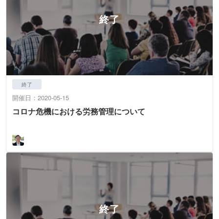
終了
開催日：2020-05-15
コロナ危機における労務管理について