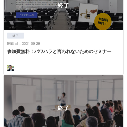
終了
開催日：2021-09-29
参加費無料！パワハラと言われないためのセミナー