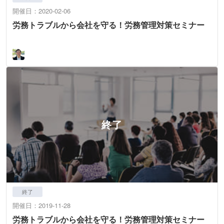
開催日：2020-02-06
労務トラブルから会社を守る！労務管理対策セミナー
終了
開催日：2019-11-28
労務トラブルから会社を守る！労務管理対策セミナー