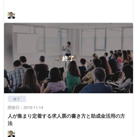
終了
開催日：2019-11-14
人が集まり定着する求人票の書き方と助成金活用の方
法