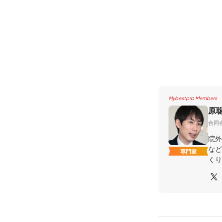
Mybestpro Members
原
合同
院外
など
専門家
くり