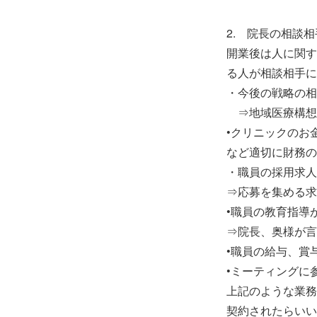
2. 院長の相談
開業後は人に関す
る人が相談相手に
・今後の戦略の相
⇒地域医療構想
•クリニックのお
など適切に財務の
・職員の採用求人
⇒応募を集める求
•職員の教育指導
⇒院長、奥様が言
•職員の給与、賞
•ミーティングに
上記のような業務
契約されたらいい