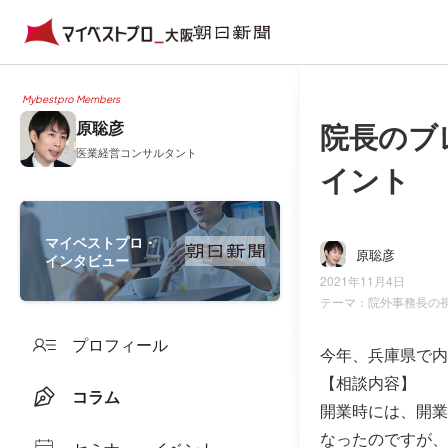
Mybestpro Members
院長のブ
原聡彦
医業経営コンサルタント
イント
マイベストプロ・
原聡彦
インタビュー
2021年11月4日
テーマ：
院外事務長の
プロフィール
今年、兵庫県で内
【相談内容】
コラム
開業時には、開業
なったのですが、