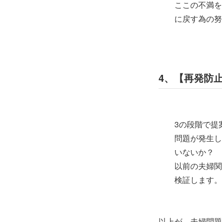
ここの不満を解
に戻す為の努力
4、【再発防
3の段階で提案
問題が発生して
いないか？
以前の夫婦関係
検証します。
以上が、夫婦問題