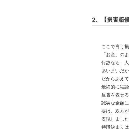
2、【損害賠
ここで言う損害
「お金」のよう
何故なら、人間
あいまいだか
だからあえて、
最終的に結論は
反省を表せるな
誠実な金額に感
要は、双方が合
表現しましたが
特段決まりは