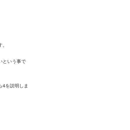
す。
いという事で
ら4を説明しま