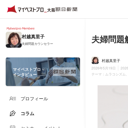
Mybestpro Members
夫婦問題
村越真里子
夫婦問題カウンセラー
村越真里子
2026年5月19日
202
マイベストプロ・
インタビュー
テーマ：
ムラコシズム
プロフィール
コラム