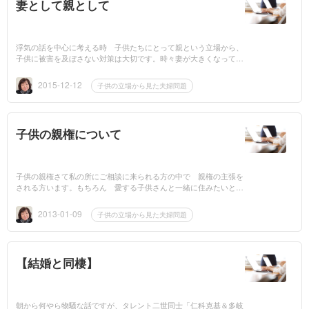
妻として親として
浮気の話を中心に考える時 子供たちにとって親という立場から、
子供に被害を及ぼさない対策は大切です。時々妻が大きくなってく
ることを良いことに、息子に夫の浮気を相談する例が見受けられま
す。これは私...
2015-12-12
子供の立場から見た夫婦問題
子供の親権について
子供の親権さて私の所にご相談に来られる方の中で 親権の主張を
される方います。もちろん 愛する子供さんと一緒に住みたいと言
うのは 父親も母親も同じです。しかし この親権という事と 面
接権と監護権...
2013-01-09
子供の立場から見た夫婦問題
【結婚と同棲】
朝から何やら物騒な話ですが、タレント二世同士「仁科克基＆多岐