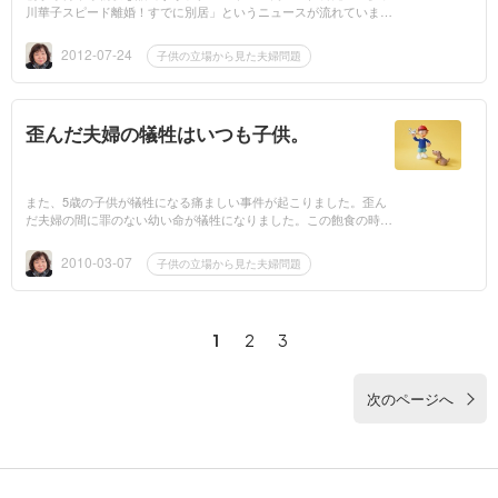
川華子スピード離婚！すでに別居」というニュースが流れていま
す。昔と違ってさすがに離婚を「籍が汚れる」というような言い方
をする人はいなく...
2012-07-24
子供の立場から見た夫婦問題
歪んだ夫婦の犠牲はいつも子供。
また、5歳の子供が犠牲になる痛ましい事件が起こりました。歪ん
だ夫婦の間に罪のない幼い命が犠牲になりました。この飽食の時代
に、餓死という栄養状態と虐待です。生れて・・・5歳で楽しいこ
とも経験せず、...
2010-03-07
子供の立場から見た夫婦問題
1
2
3
次のページへ