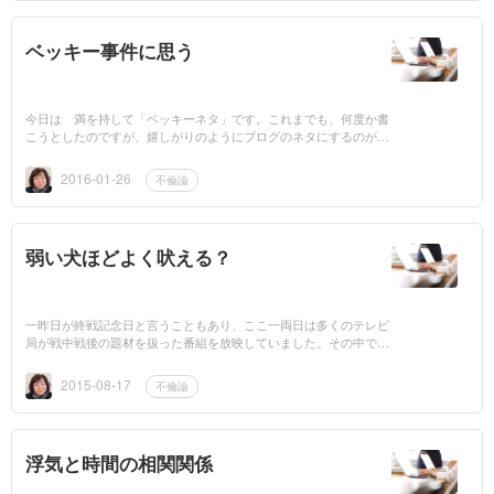
ベッキー事件に思う
今日は 満を持して「ベッキーネタ」です。これまでも、何度か書
こうとしたのですが、嬉しがりのようにブログのネタにするのがは
ばかられたのと、まだ何か事実が出てくるかもしれないと思い、少
し様子を見てい...
2016-01-26
不倫論
弱い犬ほどよく吠える？
一昨日が終戦記念日と言うこともあり、ここ一両日は多くのテレビ
局が戦中戦後の題材を扱った番組を放映していました。その中で、
パラオ諸島の中のペリリュー島で その昔、終戦を知らずに洞窟の
中で身を潜めて...
2015-08-17
不倫論
浮気と時間の相関関係