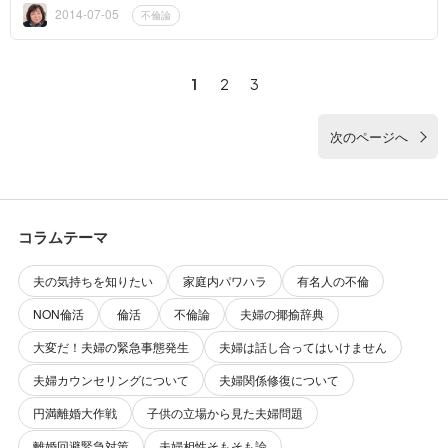
いのですか？」...
2014-07-05
不倫論
1
2
3
次のページへ
コラムテーマ
夫の気持ちを知りたい
家庭内パワハラ
有名人の不倫
NON倫活
倫活
不倫論
夫婦の揶揄辞典
大変だ！夫婦の緊急事態発生
夫婦は話し合ってはいけません
夫婦カウンセリングについて
夫婦関係修復について
円満離婚大作戦
子供の立場から見た夫婦問題
離婚回避緊急対策
夫婦相性そもそも論