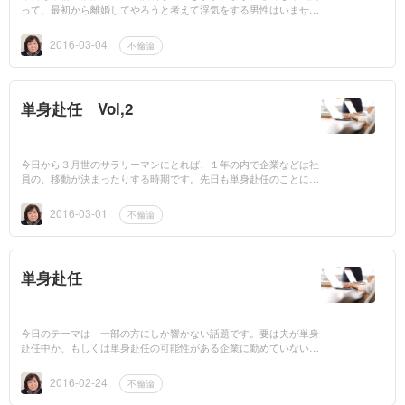
って、最初から離婚してやろうと考えて浮気をする男性はいませ
ん。最初は何でも探り探りで、まして自分のしていることが正しい
とは思っていま...
2016-03-04
不倫論
単身赴任 Vol,2
今日から３月世のサラリーマンにとれば、１年の内で企業などは社
員の、移動が決まったりする時期です。先日も単身赴任のことにつ
いて書きましたが、単身赴任や出向もこの時期に辞令が出されるよ
うです。そ...
2016-03-01
不倫論
単身赴任
今日のテーマは 一部の方にしか響かない話題です。要は夫が単身
赴任中か、もしくは単身赴任の可能性がある企業に勤めていない夫
を持つ家庭には無縁の話題かもしれませんが、単身赴任中の夫がい
る家庭には、か...
2016-02-24
不倫論