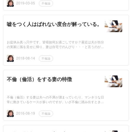
ないのに、それ...
2019-03-05
不倫論
嘘をつく人はばれない度合が解っている。
お盆休み真っ只中です、皆様如何お過ごしですか？最近は夫が自分
の実家に孫を見せに帰り、妻は自宅でのんびり・・・と言うのが増
えているそうです。何なら夫は夫側、妻は妻側の自分の実家にそれ
ぞれが帰り、互...
2018-08-14
不倫論
不倫（倫活）をする妻の特徴
不倫（倫活）する妻は夫への不満が溜まっていたり、マンネリな日
常に飽きているケースが多いのですが、いざ不倫に踏み出すときに
は躊躇するものです。ですが、女性ならではの心理が影響し、不倫
を後押しする...
2016-08-19
不倫論