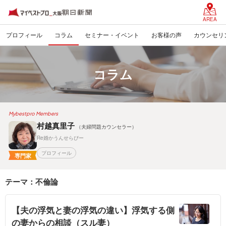
AREA
プロフィール
コラム
セミナー・イベント
お客様の声
カウンセリ
コラム
Mybestpro Members
村越真里子
（夫婦問題カウンセラー）
Re婚かうんせらぴー
プロフィール
専門家
テーマ：不倫論
【夫の浮気と妻の浮気の違い】浮気する側
の妻からの相談（スル妻）