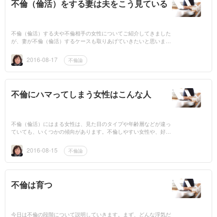
不倫（倫活）をする妻は夫をこう見ている
不倫（倫活）する夫や不倫相手の女性についてご紹介してきました
が、妻が不倫（倫活）するケースも取りあげていきたいと思いま
す。不倫（倫活）する妻は夫に対してどんなことを思い、どう感じ
ているのかを、...
2016-08-17
不倫論
不倫にハマってしまう女性はこんな人
不倫（倫活）にはまる女性は、見た目のタイプや年齢層などが違っ
ていても、いくつかの傾向があります。不倫しやすい女性や、好ん
で不倫をする女性の特徴についてご紹介しましょう。 寂しがり屋
の女性は不倫にハ...
2016-08-15
不倫論
不倫は育つ
今日は不倫の段階について説明していきます。まず、どんな浮気だ