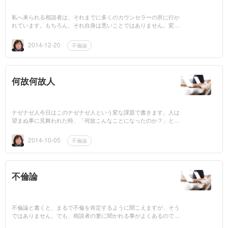
私へ来られる相談者は、それまでに多くのカウンセラーの所に行か
れています。もちろん、それ自身は悪いことではありません。変な
話ですが何かの病気を患って、病院で診断されても、ひとつの病院
だけでなく、...
2014-12-20
不倫論
何故何故人
ナゼナゼ人今日はこのナゼナゼ人という変な課題で書きます。人は
望まぬ事に見舞われた時、「何故こんなことになったのか？」と考
えます。でも この考えには、実は２つ通りのタイプがあります。
例えば ...
2014-10-05
不倫論
不倫論
不倫論と書くと、まるで不倫を肯定するように聞こえますが、そう
ではありません。でも、相談者の妻に聞かれる事がよくあるのです
が、「夫は何故 浮気を止められないのに、浮気相手の所に行かな