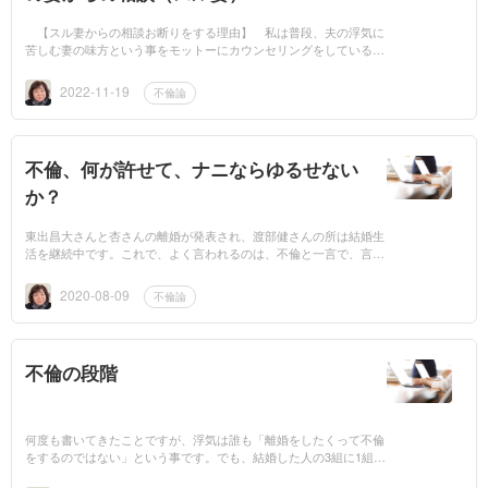
【スル妻からの相談お断りをする理由】 私は普段、夫の浮気に
苦しむ妻の味方という事をモットーにカウンセリングをしているの
で、立場上、不倫する側の女性の相談はお受けしていません。しか
し、あまり何...
2022-11-19
不倫論
不倫、何が許せて、ナニならゆるせない
か？
東出昌大さんと杏さんの離婚が発表され、渡部健さんの所は結婚生
活を継続中です。これで、よく言われるのは、不倫と一言で、言っ
ても色んなタイプがあり、それを許した妻の感覚もそれぞれです。
でも世間を二分...
2020-08-09
不倫論
不倫の段階
何度も書いてきたことですが、浮気は誰も「離婚をしたくって不倫
をするのではない」という事です。でも、結婚した人の3組に1組は
離婚をするのが現在の統計です。では何故、離婚をするつもりじゃ