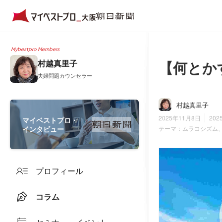
Mybestpro Members
【何とか
村越真里子
夫婦問題カウンセラー
村越真里子
2025年11月8日
202
マイベストプロ・
インタビュー
テーマ：
ムラコシズム
プロフィール
コラム