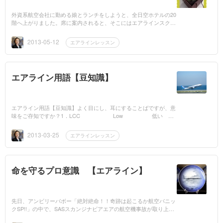
外資系航空会社に勤める娘とランチをしようと、全日空ホテルの20
階へ上がりました。席に案内されると、そこにはエアラインスクー
ルの教え子が。今日、彼女が来るなんて、聞いていませんでしたの
で、驚きまし...
2013-05-12
エアラインレッスン
エアライン用語【豆知識】
エアライン用語【豆知識】よく目にし、耳にすることばですが、意
味をご存知ですか？1．LCC Low 低い
Cost 費用 Career 輸送
の...
2013-03-25
エアラインレッスン
命を守るプロ意識 【エアライン】
先日、アンビリーバボー「絶対絶命！！奇跡は起こるか航空パニッ
クSP!!」の中で、SASスカンジナビアエアの航空機事故が取り上げ
られていました。不時着をして、機体が3つに割れている状態でし