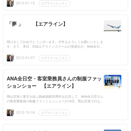
た。まさに、絶体...
2013-01-15
エアラインレッスン
「夢 」 【エアライン】
明けましておめでとうございます。今年もよろしくお願いいたしま
す。さて、本日、ESAエアラインスクールの受講生が、ANA全日空
さんの客室乗務員CAとして入社いたしました！入社後、約三ヶ月
間の訓練と見...
2013-01-07
エアラインレッスン
ANA全日空・客室乗務員さんの制服ファッ
ションショー 【エアライン】
岡山空港と東京を結ぶ路線就航50周年を記念して、ANA全日空さん
の客室乗務員の制服ファッションショーが14日、岡山空港で行なわ
れました。私がフライトしていた頃の制服もありましたので、懐か
しい思いで...
2012-10-16
エアラインレッスン