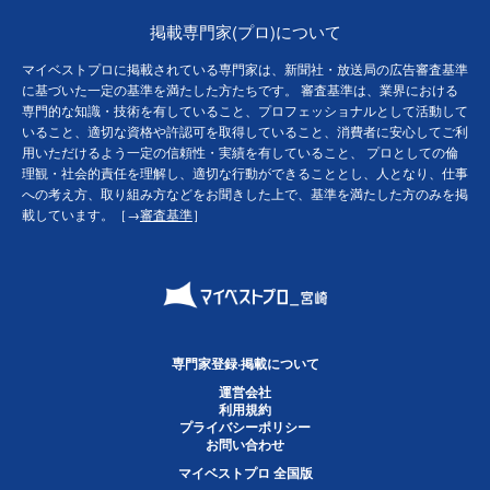
掲載専門家(プロ)について
マイベストプロに掲載されている専門家は、新聞社・放送局の広告審査基準
に基づいた一定の基準を満たした方たちです。 審査基準は、業界における
専門的な知識・技術を有していること、プロフェッショナルとして活動して
いること、適切な資格や許認可を取得していること、消費者に安心してご利
用いただけるよう一定の信頼性・実績を有していること、 プロとしての倫
理観・社会的責任を理解し、適切な行動ができることとし、人となり、仕事
への考え方、取り組み方などをお聞きした上で、基準を満たした方のみを掲
載しています。［→
審査基準
］
専門家登録·掲載について
運営会社
利用規約
プライバシーポリシー
お問い合わせ
マイベストプロ 全国版