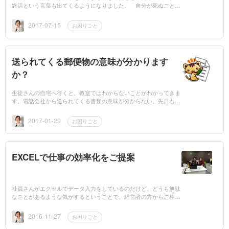
終活という言葉も出てくるようになりました。 自分が死ぬことを
前提とした行動を取ることは、確かに心理的にハードルが高い。し
かし、デジタ...
2017-07-15
お困りごと
送られてくる郵便物の意味が分かります
か？
生徒さんの自宅へ行くと、教室ではわからないことがわかってきま
す。電話会社から送られてくる書類の意味が分からない。先日も、
ポイント設定をしてくださいとの案内がきていましたが、なんのポ
イントな...
2017-01-29
お困りごと
EXCELで仕事の効率化をご提案
社員さんがエクセルでデータ入力をしているのだけど、どうも無駄
なことがあるような気がするということで、経営者の方からご相談
がありました。動かしようのない表になった中に、データを入れる
だけになってい...
2016-11-27
お困りごと