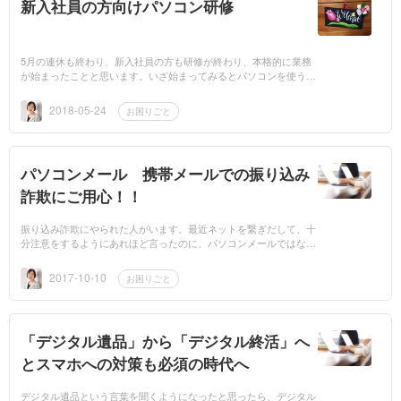
新入社員の方向けパソコン研修
5月の連休も終わり、新入社員の方も研修が終わり、本格的に業務
が始まったことと思います。いざ始まってみるとパソコンを使うこ
とが多かったり、説明される業務内容が理解できずに、パソコンの
前で不安を抱え...
2018-05-24
お困りごと
パソコンメール 携帯メールでの振り込み
詐欺にご用心！！
振り込み詐欺にやられた人がいます。最近ネットを繋ぎだして、十
分注意をするようにあれほど言ったのに、パソコンメールではなく
携帯に来たメールに引っかかってしまいました。まじめすぎて、そ
のまま何の...
2017-10-10
お困りごと
「デジタル遺品」から「デジタル終活」へ
とスマホへの対策も必須の時代へ
デジタル遺品という言葉を聞くようになったと思ったら、デジタル