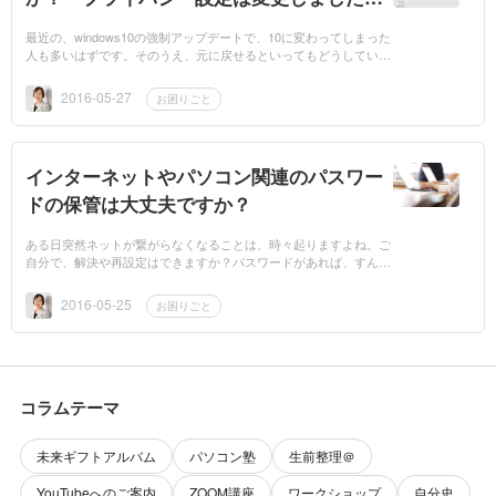
か？
最近の、windows10の強制アップデートで、10に変わってしまった
人も多いはずです。そのうえ、元に戻せるといってもどうしていい
のかさえもわからない人が多いかと思います。そのまま使い続ける
にしても、なん...
2016-05-27
お困りごと
インターネットやパソコン関連のパスワー
ドの保管は大丈夫ですか？
ある日突然ネットが繋がらなくなることは、時々起りますよね。ご
自分で、解決や再設定はできますか？パスワードがあれば、すんな
り解決できることもたくさんあるのですが、その肝心の書類がどこ
にあるのかわ...
2016-05-25
お困りごと
コラムテーマ
未来ギフトアルバム
パソコン塾
生前整理＠
YouTubeへのご案内
ZOOM講座
ワークショップ
自分史