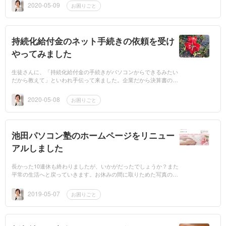
ったのにね。私...
2020-05-09
お困りごと
持続化給付金のネット手続きの依頼を受け
やってみました
生徒さんに、「持続化給付金の手続きがパソコンからできるみたい
だから教えて」といわれ手伝って来ました。企業だから決算書の書
類と帳簿。個人なら帳簿と確定申告の書類かな？説明をよく読んで
用意してくだ...
2020-05-08
お困りごと
池田パソコン塾のホームページをリニュー
アルしました
長かった10連休も終わりましたが、いかがだったでしょうか？また
平常の生活へと戻っていきます。お休みの間に取りためた写真の整
理も忘れずにね！私は、前半と後半は仕事の依頼が入り、資料作
り。晴れ間に...
2019-05-07
お困りごと