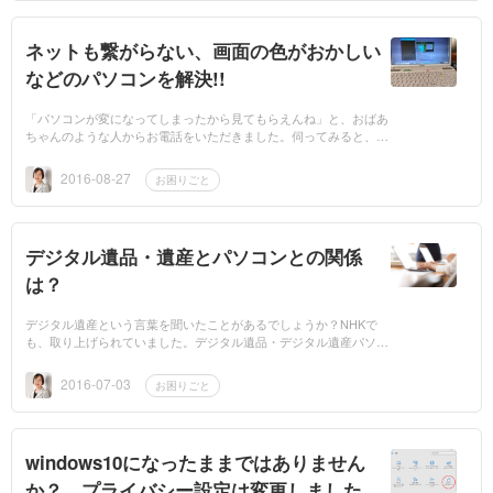
ネットも繋がらない、画面の色がおかしい
などのパソコンを解決!!
「パソコンが変になってしまったから見てもらえんね」と、おばあ
ちゃんのような人からお電話をいただきました。伺ってみると、以
前に社会福祉協議会とのパソコン講座でご一緒した方で、名刺を渡
していたのがよ...
2016-08-27
お困りごと
デジタル遺品・遺産とパソコンとの関係
は？
デジタル遺産という言葉を聞いたことがあるでしょうか？NHKで
も、取り上げられていました。デジタル遺品・デジタル遺産パソコ
ンの中には、たくさんの情報が詰まっています。しかし、それは使
う人しかわか...
2016-07-03
お困りごと
windows10になったままではありません
か？ プライバシー設定は変更しました