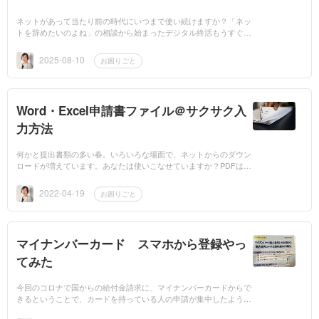
ネットがあって当たり前の時代にいつまで使い続けますか？「ネッ
トを辞めたいのよね」の相談から始まったデジタル終活もうすぐ90
歳になる近所のおば様パソコンでやっていたのは株情報を見ること
と甥の...
2025-08-10
お困りごと
Word・Excel申請書ファイル＠サクサク入
力方法
何かと提出書類の多い春。いろいろな場面で、ネットからのダウン
ロードが増えています。あなたは使いこなせていますか？PDFは手
書きで使う人に、印刷して書き込めるようになっています。Word
やExcelは、直...
2022-04-19
お困りごと
マイナンバーカード スマホから登録やっ
てみた
今回のコロナで国からの給付金請求に、マイナンバーカードからで
きるということで、カードを持っている人の申請が集中したようで
すね。 マイナンバー自体、封筒が届いたときには見向きもしなか