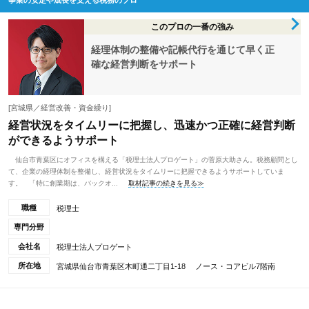
事業の安定や成長を支える税務のプロ
このプロの一番の強み
経理体制の整備や記帳代行を通じて早く正
確な経営判断をサポート
[宮城県／経営改善・資金繰り]
経営状況をタイムリーに把握し、迅速かつ正確に経営判断
ができるようサポート
仙台市青葉区にオフィスを構える「税理士法人プロゲート」の菅原大助さん。税務顧問とし
て、企業の経理体制を整備し、経営状況をタイムリーに把握できるようサポートしていま
す。 「特に創業期は、バックオ...
取材記事の続きを見る≫
職種
税理士
専門分野
会社名
税理士法人プロゲート
所在地
宮城県仙台市青葉区木町通二丁目1-18 ノース・コアビル7階南