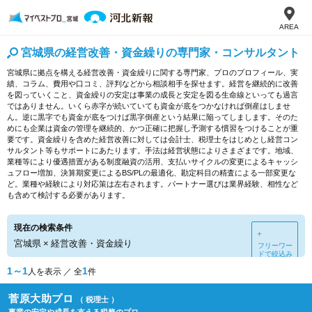
AREA
宮城県の経営改善・資金繰りの専門家・コンサルタント
宮城県に拠点を構える経営改善・資金繰りに関する専門家、プロのプロフィール、実
績、コラム、費用や口コミ、評判などから相談相手を探せます。経営を継続的に改善
を図っていくこと、資金繰りの安定は事業の成長と安定を図る生命線といっても過言
ではありません。いくら赤字が続いていても資金が底をつかなければ倒産はしませ
ん。逆に黒字でも資金が底をつけば黒字倒産という結果に陥ってしまします。そのた
めにも企業は資金の管理を継続的、かつ正確に把握し予測する慣習をつけることが重
要です。資金繰りを含めた経営改善に対しては会計士、税理士をはじめとし経営コン
サルタント等もサポートにあたります。手法は経営状態によりさまざまです。地域、
業種等により優遇措置がある制度融資の活用、支払いサイクルの変更によるキャッシ
ュフロー増加、決算期変更によるBS/PLの最適化、勘定科目の精査による一部変更な
ど。業種や経験により対応策は左右されます。パートナー選びは業界経験、相性など
も含めて検討する必要があります。
現在の検索条件
＋
宮城県
×
経営改善・資金繰り
フリーワー
ドで絞込み
1～1
1
人を表示 ／ 全
件
菅原大助プロ
（ 税理士 ）