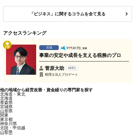
「ビジネス」に関するコラムを全て見る
アクセスランキング
1位
宮城
事業の安定や成長を支える税務のプロ
菅原大助
税理士
税理士法人プロゲート
他の地域から経営改善・資金繰りの専門家を探す
北海道・東北
北海道
青森県
宮城県
山形県
関東
東京都
神奈川県
北陸・甲信越
山梨県