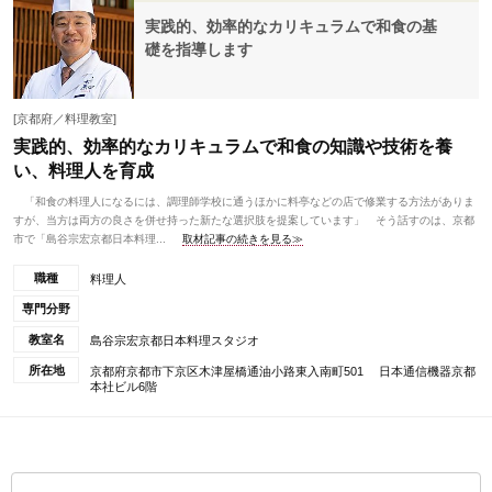
実践的、効率的なカリキュラムで和食の基
礎を指導します
[京都府／料理教室]
実践的、効率的なカリキュラムで和食の知識や技術を養
い、料理人を育成
「和食の料理人になるには、調理師学校に通うほかに料亭などの店で修業する方法がありま
すが、当方は両方の良さを併せ持った新たな選択肢を提案しています」 そう話すのは、京都
市で「島谷宗宏京都日本料理...
取材記事の続きを見る≫
職種
料理人
専門分野
教室名
島谷宗宏京都日本料理スタジオ
所在地
京都府京都市下京区木津屋橋通油小路東入南町501 日本通信機器京都
本社ビル6階