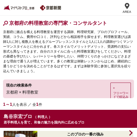
AREA
京都府の料理教室の専門家・コンサルタント
京都府に拠点を構える料理教室を運営する講師、料理研究家、プロのプロフィール、
実績、コラム、費用や口コミ、評判などから相談相手を探せます。料理教室選びは講
師1人に対し複数人を教えるグループレッスンスタイルと1人に1人の講師がつくマンツ
ーマンスタイルとに分かれます。各スタイルでメリットデメリット、受講料の支払い
形式も異なってきます。自分のスタイルに合った料理教室選びをしてください。料理
の基礎を学びたい、レパートリーを増やしたい、仲間づくりのきっかけになどさまざ
まな理由で通う人が増えています。多くの教室は体験レッスンからはじめ、継続的に
通うかどうかを決めることができるはずです。まずは体験学習に参加し選択先を絞り
込んでいきましょう。
現在の検索条件
＋
京都府
×
料理教室
フリーワー
ドで絞込み
1～1
1
人を表示 ／ 全
件
島谷宗宏プロ
（ 料理人 ）
若手料理人を育て、和食の魅力を国内外に広めるプロ
このプロの一番の強み