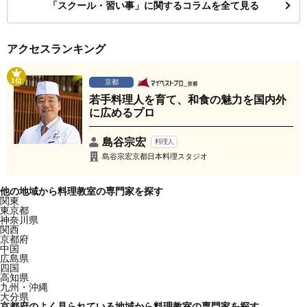
「スクール・習い事」に関するコラムを全て見る
アクセスランキング
1位
京都
若手料理人を育て、和食の魅力を国内外
に広めるプロ
島谷宗宏
料理人
島谷宗宏京都日本料理スタジオ
他の地域から料理教室の専門家を探す
関東
東京都
神奈川県
関西
京都府
中国
広島県
四国
高知県
九州・沖縄
大分県
京都府のよく見られている地域から料理教室の専門家を探す