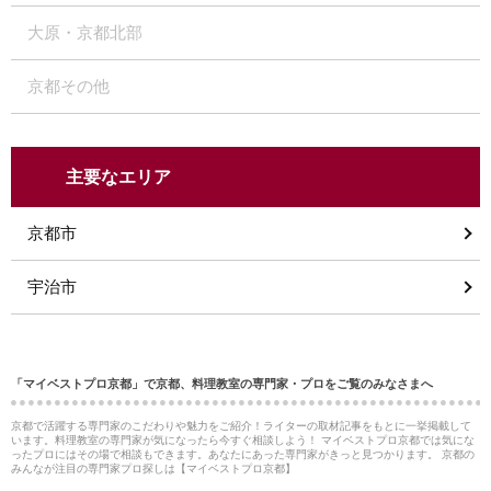
大原・京都北部
京都その他
主要なエリア
京都市
宇治市
「マイベストプロ京都」で京都、料理教室の専門家・プロをご覧のみなさまへ
京都で活躍する専門家のこだわりや魅力をご紹介！ライターの取材記事をもとに一挙掲載して
います。料理教室の専門家が気になったら今すぐ相談しよう！ マイベストプロ京都では気にな
ったプロにはその場で相談もできます。あなたにあった専門家がきっと見つかります。 京都の
みんなが注目の専門家プロ探しは【マイベストプロ京都】