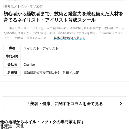
[高知県／ネイル・マツエク]
初心者から経験者まで、技術と経営力を兼ね備えた人材を
育てるネイリスト・アイリスト育成スクール
「ネイリストやアイリストは一人でも始められ、活躍の幅が広い仕事です。思い切って一歩
を踏み出しませんか」と呼びかけるのは、高知市愛宕町にサロンを構える「Crambe（クラン
ビー）」の代表・佃奈美さん。ネ...
取材記事の続きを見る≫
職種
ネイリスト・アイリスト
専門分野
会社名
Crambe
所在地
高知県高知市愛宕町1-9-3 竹田ビル2F
「美容・健康」に関するコラムを全て見る
他の地域からネイル・マツエクの専門家を探す
北海道・東北