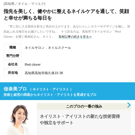
[高知県／ネイル・マツエク]
指先を美しく、健やかに整えるネイルケアを通して、笑顔
と幸せが満ちる毎日を
「常に目に入る指先を彩ると気分が上がります。あなたらしいカラーやデザインを施し、笑
顔あふれる毎日をお届けしたいですね」 そう語るのは、高知市でネイルサロン「Red
Clover」を開く南有紀さん。ネイリ...
取材記事の続きを見る≫
職種
ネイルサロン．ネイルスクール
専門分野
会社名
Red clover
所在地
高知県高知市南久保15-38
佃奈美プロ
（ ネイリスト・アイリスト ）
技術と経営の両面からネイリスト・アイリストを育成するプロ
このプロの一番の強み
ネイリスト・アイリストの新たな技術習得
や独立をサポート