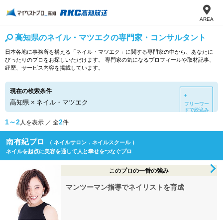
AREA
高知県のネイル・マツエクの専門家・コンサルタント
日本各地に事務所を構える「ネイル・マツエク」に関する専門家の中から、あなたに
ぴったりのプロをお探しいただけます。 専門家の気になるプロフィールや取材記事、
経歴、サービス内容を掲載しています。
現在の検索条件
＋
高知県
×
ネイル・マツエク
フリーワー
ドで絞込み
1～2
2
人を表示 ／ 全
件
南有紀プロ
（ ネイルサロン．ネイルスクール ）
ネイルを起点に美容を通して人と幸せをつなぐプロ
このプロの一番の強み
マンツーマン指導でネイリストを育成