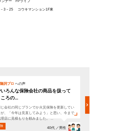
ランナー FPライフ
－3－25 コウキマンション1F東
隆詞プロ
への声
票
西山隆詞プ
でいろんな保険会社の商品を扱って
素人の私ど
ころの...
切に説明して.
同じ会社の同じプランでか火災保険を更新してい
家を建て替える
すが、「今年は見直してみよう」と思い、今まで
一緒に伺いまし
理店に見積もりを頼みました。 ...
く、素人の私ども
険
お金・保険
40代 ／男性