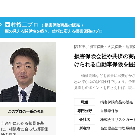
西村裕二プロ
（ 損害保険商品の販売 ）
顏の見える関係性を築き、信頼に応える損害保険のプロ
[高知県／損害保険・火災保険・地震保
損害保険会社や共済の商
けられる自動車保険を提
「物価高騰などを背景に出費がかさ
思い浮かぶのは保険料でしょう。予
見直しのポイントを押さえれば、現...
職種
損害保険商品の販売
専門分野
自動車保険
このプロの一番の強み
会社名
株式会社リスクガー
十余年にわたる知見を基
所在地
高知県高知市塩屋崎町1
に、相談者に合った損害保
険を提案