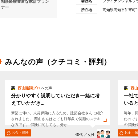
会社名
ファイナンシャルプ
相談経験豊富な家計プラン
ナー
所在地
高知県高知市知寄町1
みんなの声（クチコミ・評判）
票
西山隆詞プロ
への声
票
西山
分かりやすく説明していただき一緒に考
一社
えていただき...
いると
新築に伴い、火災保険に入るため、建築会社さんに紹介
毎年、
されました。 西山さんはとても好印象で笑顔のステキ
たので
な方です。 保険に関しても、分か...
の保険代
お金・保険
お金・保
40代 ／女性