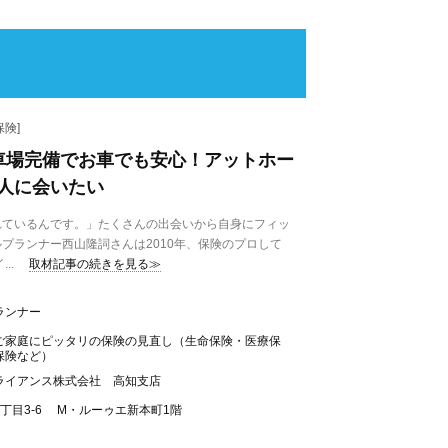
険]
車場完備でお車でも安心！アットホー
人に会いたい
ているんです。」たくさんの出会いから自身にフィッ
プランナー西山隆詞さんは2010年、保険のプロして
..
取材記事の続きを見る≫
ランナー
ご家庭にピッタリの保険の見直し（生命保険・医療保
保険など）
ライアンス株式会社 高知支店
丁目3-6 M・ルーゥエ新本町1階