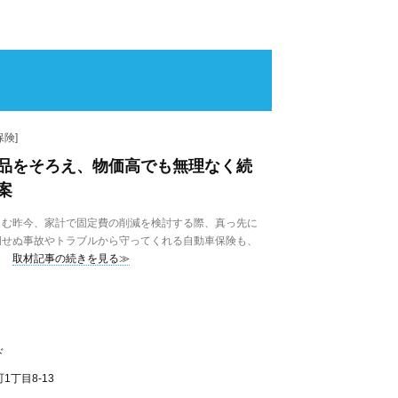
険]
品をそろえ、物価高でも無理なく続
案
む昨今、家計で固定費の削減を検討する際、真っ先に
期せぬ事故やトラブルから守ってくれる自動車保険も、
取材記事の続きを見る≫
ド
丁目8-13