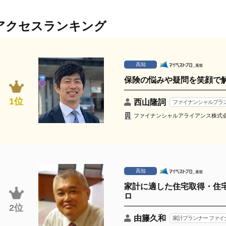
アクセスランキング
高知
保険の悩みや疑問を笑顔で
1位
西山隆詞
ファイナンシャルプラ
ファイナンシャルアライアンス株式
高知
家計に適した住宅取得・住
ロ
2位
由籐久和
家計プランナー ファ