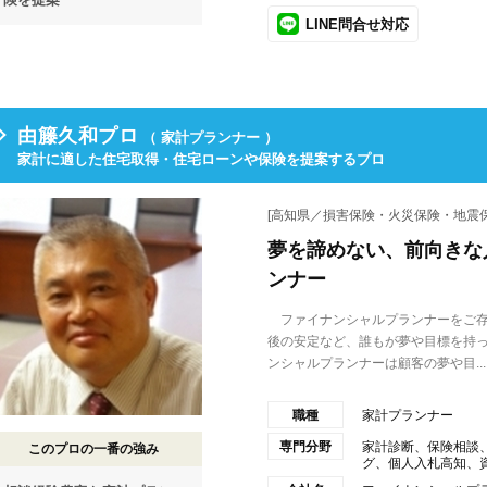
LINE問合せ対応
由籐久和プロ
（ 家計プランナー ）
家計に適した住宅取得・住宅ローンや保険を提案するプロ
[高知県／損害保険・火災保険・地震保
夢を諦めない、前向きな
ンナー
ファイナンシャルプランナーをご存
後の安定など、誰もが夢や目標を持
ンシャルプランナーは顧客の夢や目...
職種
家計プランナー
専門分野
家計診断、保険相談
このプロの一番の強み
グ、個人入札高知、