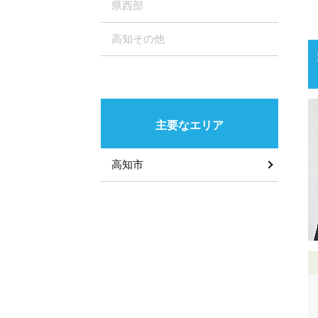
県西部
高知その他
主要なエリア
高知市