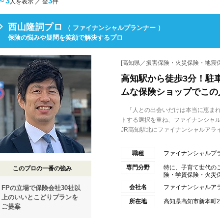
～3
3
人を表示 ／ 全
件
西山隆詞プロ
（ ファイナンシャルプランナー ）
保険の悩みや疑問を笑顔で解決するプロ
[高知県／損害保険・火災保険・地震保
高知駅から徒歩3分！駐
ムな保険ショップでこの
「人との出会いだけは本当に恵まれ
トする選択を重ね、ファイナンシャル
JR高知駅北にファイナンシャルアライ.
職種
ファイナンシャルプ
専門分野
特に、子育て世代の
このプロの一番の強み
険・学資保険・火災
会社名
ファイナンシャルア
FPの立場で保険会社30社以
上のいいとこどりプランを
所在地
高知県高知市新本町2
ご提案