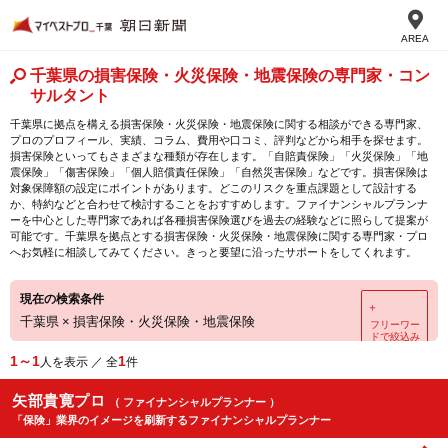
AREA
千葉県の損害保険・火災保険・地震保険の専門家・コン
サルタント
千葉県に拠点を構える損害保険・火災保険・地震保険に関する相談ができる専門家、
プロのプロフィール、実績、コラム、費用や口コミ、評判などから相手を探せます。
損害保険といってもさまざまな種類が存在します。「自賠責保険」「火災保険」「地
震保険」「傷害保険」「個人賠償責任保険」「自然災害保険」などです。損害保険は
対象保障額の設定にポイントがあります。どこのリスクを重点課題として設計する
か、特約などと合わせて検討することをおすすめします。ファイナンシャルプランナ
ーを中心とした専門家であれば各種損害保険選びを過去の経験などに照らして提案が
可能です。千葉県を拠点とする損害保険・火災保険・地震保険に関する専門家・プロ
へお気軽に相談してみてください。きっと要望に沿ったサポートをしてくれます。
現在の検索条件
＋
千葉県
×
損害保険・火災保険・地震保険
フリーワー
ドで絞込み
1～1
1
人を表示 ／ 全
件
矢部貴寛プロ
（ ファイナンシャルプランナー ）
「保険」業界のイメージを刷新するファイナンシャルプランナー