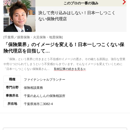
このプロの一番の強み
決して売り込みはしない！日本一しつこく
ない保険代理店
[千葉県／損害保険・火災保険・地震保険]
「保険業界」のイメージを変える！日本一しつこくない保
険代理店を目指して…
「保険」という業界に付きまとう不信感やイメージの悪さ。その確たる原因は、強引な営業
や売りつけられてしまうという不安感からきています。そんなイメージを変えていくために
「日本一しつこくない保険屋さん...
取材記事の続きを見る≫
職種
ファイナンシャルプランナー
専門分野
保険相談業務
事務所名
千葉のあんしんの保険相談所
所在地
千葉県旭市二3082-4