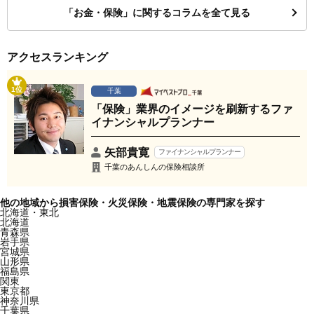
「お金・保険」に関するコラムを全て見る
アクセスランキング
1位
千葉
「保険」業界のイメージを刷新するファ
イナンシャルプランナー
矢部貴寛
ファイナンシャルプランナー
千葉のあんしんの保険相談所
他の地域から損害保険・火災保険・地震保険の専門家を探す
北海道・東北
北海道
青森県
岩手県
宮城県
山形県
福島県
関東
東京都
神奈川県
千葉県