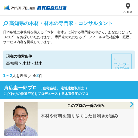
AREA
高知県の木材・材木の専門家・コンサルタント
日本各地に事務所を構える「木材・材木」に関する専門家の中から、あなたにぴった
りのプロをお探しいただけます。 専門家の気になるプロフィールや取材記事、経歴、
サービス内容を掲載しています。
現在の検索条件
＋
高知県
×
木材・材木
フリーワー
ドで絞込み
1～2
2
人を表示 ／ 全
件
貞広圭一郎プロ
（ 住宅会社、 宅地建物取引士 ）
こだわりの快適空間をプロデュースする木造住宅のプロ
このプロの一番の強み
木材や材料を知り尽くした目利きが強み