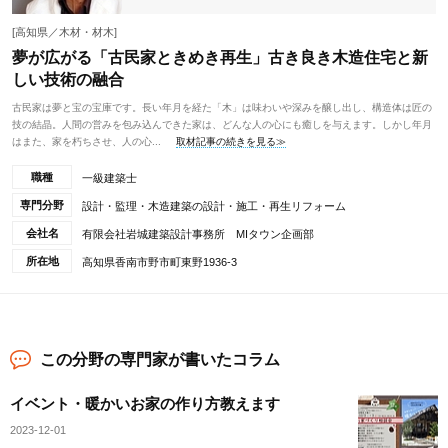
[高知県／木材・材木]
夢が広がる「古民家ときめき再生」古き良き木造住宅と新
しい技術の融合
古民家は夢と宝の宝庫です。長い年月を経た「木」は味わいや深みを醸し出し、構造体は匠の
技の結晶。人間の営みを包み込んできた家は、どんな人の心にも癒しを与えます。しかし年月
はまた、家を朽ちさせ、人の心...
取材記事の続きを見る≫
職種
一級建築士
専門分野
設計・監理・木造建築の設計・施工・再生リフォーム
会社名
有限会社岩城建築設計事務所 MIタウン企画部
所在地
高知県香南市野市町東野1936-3
この分野の専門家が書いたコラム
イベント・暖かいお家の作り方教えます
2023-12-01