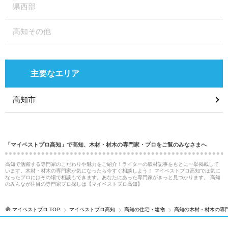
県西部
高知その他
主要なエリア
高知市
「マイベストプロ高知」で高知、木材・材木の専門家・プロをご覧のみなさまへ
高知で活躍する専門家のこだわりや魅力をご紹介！ライターの取材記事をもとに一挙掲載して
います。木材・材木の専門家が気になったら今すぐ相談しよう！ マイベストプロ高知では気に
なったプロにはその場で相談もできます。あなたにあった専門家がきっと見つかります。 高知
のみんなが注目の専門家プロ探しは【マイベストプロ高知】
マイベストプロ TOP
マイベストプロ高知
高知の住宅・建物
高知の木材・材木の専