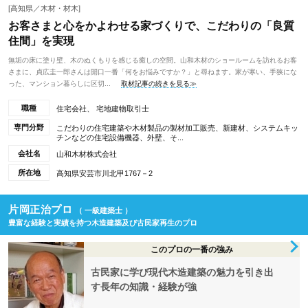
[高知県／木材・材木]
お客さまと心をかよわせる家づくりで、こだわりの「良質
住間」を実現
無垢の床に塗り壁、木のぬくもりを感じる癒しの空間。山和木材のショールームを訪れるお客
さまに、貞広圭一郎さんは開口一番「何をお悩みですか？」と尋ねます。家が寒い、手狭にな
った、マンション暮らしに区切...
取材記事の続きを見る≫
職種
住宅会社、 宅地建物取引士
専門分野
こだわりの住宅建築や木材製品の製材加工販売、新建材、システムキッ
チンなどの住宅設備機器、外壁、そ...
会社名
山和木材株式会社
所在地
高知県安芸市川北甲1767－2
片岡正治プロ
（ 一級建築士 ）
豊富な経験と実績を持つ木造建築及び古民家再生のプロ
このプロの一番の強み
古民家に学び現代木造建築の魅力を引き出
す長年の知識・経験が強