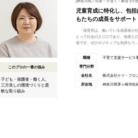
[神奈川県／出産・子育て・教育その他
児童育成に特化し、包括
もたちの成長をサポート
「保育所は、働いている保護者が仕
とって社会の入り口であり、他者と
場です。ぜひポジティブな気持ちで...
職種
子育て支援サービス
専門分野
このプロの一番の強み
会社名
株式会社ケイ・フロ
子ども・保護者・働く人、
所在地
神奈川県茅ヶ崎市松林1
三方良しの環境づくりと柔
軟な取り組み