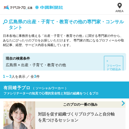
AREA
広島県の出産・子育て・教育その他の専門家・コンサル
タント
日本各地に事務所を構える「出産・子育て・教育その他」に関する専門家の中から、
あなたにぴったりのプロをお探しいただけます。 専門家の気になるプロフィールや取
材記事、経歴、サービス内容を掲載しています。
現在の検索条件
＋
広島県
×
出産・子育て・教育その他
フリーワー
ドで絞込み
1～3
3
人を表示 ／ 全
件
有田靖予プロ
（ ソーシャルワーカー ）
ファシリテーターの知見で心理的安全性と対話の組織をつくるプロ
このプロの一番の強み
対話を促す組織づくりプログラムと自分軸
を見つけるセッション