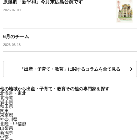
原爆劇「新平和」今月末広島公演です
2026-07-09
6月のチーム
2026-06-18
「出産・子育て・教育」に関するコラムを全て見る
他の地域から出産・子育て・教育その他の専門家を探す
北海道・東北
北海道
岩手県
秋田県
関東
東京都
神奈川県
北陸・甲信越
山梨県
新潟県
中部