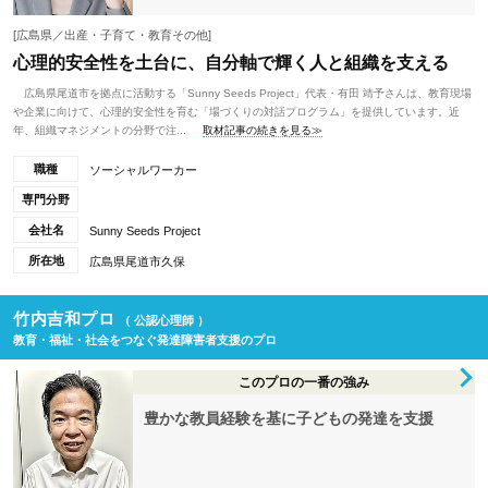
[広島県／出産・子育て・教育その他]
心理的安全性を土台に、自分軸で輝く人と組織を支える
広島県尾道市を拠点に活動する「Sunny Seeds Project」代表・有田 靖予さんは、教育現場
や企業に向けて、心理的安全性を育む「場づくりの対話プログラム」を提供しています。近
年、組織マネジメントの分野で注...
取材記事の続きを見る≫
職種
ソーシャルワーカー
専門分野
会社名
Sunny Seeds Project
所在地
広島県尾道市久保
竹内吉和プロ
（ 公認心理師 ）
教育・福祉・社会をつなぐ発達障害者支援のプロ
このプロの一番の強み
豊かな教員経験を基に子どもの発達を支援