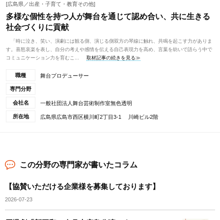
[広島県／出産・子育て・教育その他]
多様な個性を持つ人が舞台を通じて認め合い、共に生きる
社会づくりに貢献
「時に泣き、笑い、演劇には観る側、演じる側双方の琴線に触れ、共鳴を起こす力がありま
す。喜怒哀楽を表し、自分の考えや感情を伝える自己表現力を高め、言葉を紡いで語らう中で
コミュニケーション力を育むこ...
取材記事の続きを見る≫
職種
舞台プロデューサー
専門分野
会社名
一般社団法人舞台芸術制作室無色透明
所在地
広島県広島市西区横川町2丁目3-1 川崎ビル2階
この分野の専門家が書いたコラム
【協賛いただける企業様を募集しております】
2026-07-23