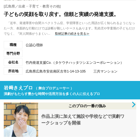
[広島県／出産・子育て・教育その他]
子どもの笑顔を取り戻す。信頼と実績の発達支援。
「近年、発達障害や自閉スペクトラム症、学習障害といった用語が広く知られるようになっ
た一方、表面的な行動だけでは診断が難しいケースもあります。乳幼児や学童期の子どもだけ
でなく、『対人関係がうまくい...
取材記事の続きを見る≫
職種
公認心理師
専門分野
会社名
竹内発達支援Co.（タケウチハッタツシエンコーポレーション）
所在地
広島県広島市安佐南区古市1-14-13-105 三共マンション
岩﨑きえプロ
（ 舞台プロデューサー ）
演劇がもたらす豊かな時間や活用方法を多くの人に伝えるプロ
このプロの一番の強み
作品上演に加えて施設や学校などで演劇ワ
ークショップを開催