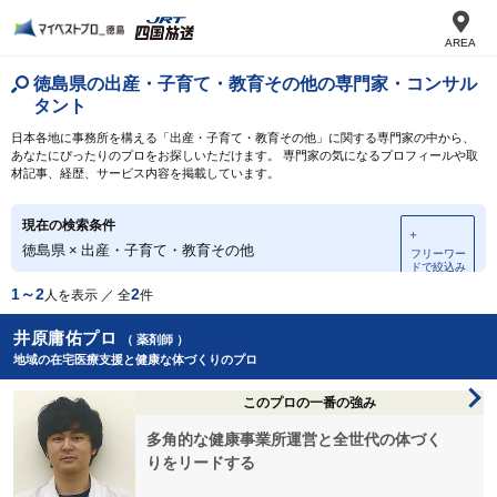
AREA
徳島県の出産・子育て・教育その他の専門家・コンサル
タント
日本各地に事務所を構える「出産・子育て・教育その他」に関する専門家の中から、
あなたにぴったりのプロをお探しいただけます。 専門家の気になるプロフィールや取
材記事、経歴、サービス内容を掲載しています。
現在の検索条件
＋
徳島県
×
出産・子育て・教育その他
フリーワー
ドで絞込み
1～2
2
人を表示 ／ 全
件
井原庸佑プロ
（ 薬剤師 ）
地域の在宅医療支援と健康な体づくりのプロ
このプロの一番の強み
多角的な健康事業所運営と全世代の体づく
りをリードする