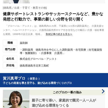
[徳島県／出産・子育て・教育その他]
健康サポートレストランやサッカースクールなど、豊かな
発想と行動力で、事業の新しい分野を切り開く
「グローバル・アシスト」は、徳島県内11カ所、千葉県に1カ所の調剤薬局と、介護支援セ
ンター、ヘルパーステーション、介護用品販売所やケア付き住宅などの幅広い介護・福祉事業
を展開。1998年の設立以来、地域...
取材記事の続きを見る≫
職種
薬剤師
専門分野
・調剤薬局 徳島市内を中心にした調剤薬局・在宅医療（在宅服薬指
導・無菌製剤）・介護事業 介護用...
会社名
株式会社グローバル・アシスト
所在地
徳島県徳島市北常三島町
賀川真琴プロ
（ 保育士 ）
子どもの発達を導き見守る、遊び込める環境づくりのプロ
このプロの一番の強み
親子に寄り添い、家庭的で園児一人一人が
遊び込める環境をつくる