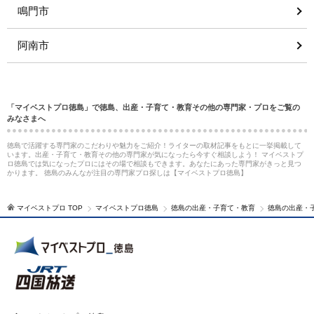
鳴門市
阿南市
「マイベストプロ徳島」で徳島、出産・子育て・教育その他の専門家・プロをご覧の
みなさまへ
徳島で活躍する専門家のこだわりや魅力をご紹介！ライターの取材記事をもとに一挙掲載して
います。出産・子育て・教育その他の専門家が気になったら今すぐ相談しよう！ マイベストプ
ロ徳島では気になったプロにはその場で相談もできます。あなたにあった専門家がきっと見つ
かります。 徳島のみんなが注目の専門家プロ探しは【マイベストプロ徳島】
マイベストプロ TOP
マイベストプロ徳島
徳島の出産・子育て・教育
徳島の出産・