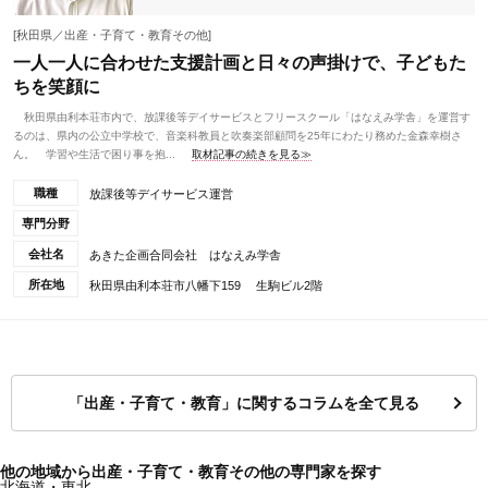
[秋田県／出産・子育て・教育その他]
一人一人に合わせた支援計画と日々の声掛けで、子どもた
ちを笑顔に
秋田県由利本荘市内で、放課後等デイサービスとフリースクール「はなえみ学舎」を運営す
るのは、県内の公立中学校で、音楽科教員と吹奏楽部顧問を25年にわたり務めた金森幸樹さ
ん。 学習や生活で困り事を抱...
取材記事の続きを見る≫
職種
放課後等デイサービス運営
専門分野
会社名
あきた企画合同会社 はなえみ学舎
所在地
秋田県由利本荘市八幡下159 生駒ビル2階
「出産・子育て・教育」に関するコラムを全て見る
他の地域から出産・子育て・教育その他の専門家を探す
北海道・東北