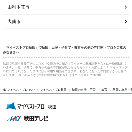
由利本荘市
大仙市
「マイベストプロ秋田」で秋田、出産・子育て・教育その他の専門家・プロをご覧の
みなさまへ
秋田で活躍する専門家のこだわりや魅力をご紹介！ライターの取材記事をもとに一挙掲載して
います。出産・子育て・教育その他の専門家が気になったら今すぐ相談しよう！ マイベストプ
ロ秋田では気になったプロにはその場で相談もできます。あなたにあった専門家がきっと見つ
かります。 秋田のみんなが注目の専門家プロ探しは【マイベストプロ秋田】
マイベストプロ TOP
マイベストプロ秋田
秋田の出産・子育て・教育
秋田の出産・