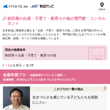
AREA
秋田県の出産・子育て・教育その他の専門家・コンサル
タント
日本各地に事務所を構える「出産・子育て・教育その他」に関する専門家の中から、
あなたにぴったりのプロをお探しいただけます。 専門家の気になるプロフィールや取
材記事、経歴、サービス内容を掲載しています。
現在の検索条件
＋
秋田県
×
出産・子育て・教育その他
フリーワー
ドで絞込み
1～1
1
人を表示 ／ 全
件
金森幸樹プロ
（ 放課後等デイサービス運営 ）
発達障害、ADHDなど子どもの生きづらさをやわらげるプロ
このプロの一番の強み
生きづらさを感じている子どもたちを笑顔
にしたい