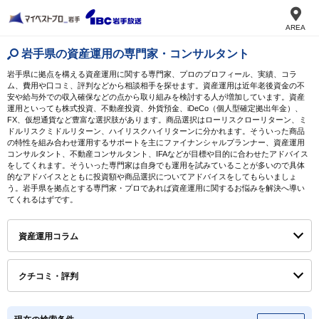
AREA
岩手県の資産運用の専門家・コンサルタント
岩手県に拠点を構える資産運用に関する専門家、プロのプロフィール、実績、コラ
ム、費用や口コミ、評判などから相談相手を探せます。資産運用は近年老後資金の不
安や給与外での収入確保などの点から取り組みを検討する人が増加しています。資産
運用といっても株式投資、不動産投資、外貨預金、iDeCo（個人型確定拠出年金）、
FX、仮想通貨など豊富な選択肢があります。商品選択はローリスクローリターン、ミ
ドルリスクミドルリターン、ハイリスクハイリターンに分かれます。そういった商品
の特性を組み合わせ運用するサポートを主にファイナンシャルプランナー、資産運用
コンサルタント、不動産コンサルタント、IFAなどが目標や目的に合わせたアドバイス
をしてくれます。そういった専門家は自身でも運用を試みていることが多いので具体
的なアドバイスとともに投資額や商品選択についてアドバイスをしてもらいましょ
う。岩手県を拠点とする専門家・プロであれば資産運用に関するお悩みを解決へ導い
てくれるはずです。
資産運用コラム
クチコミ・評判