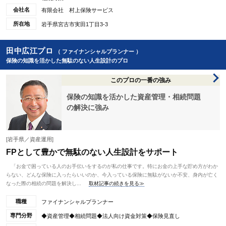
会社名
有限会社 村上保険サービス
所在地
岩手県宮古市実田1丁目3‐3
田中広江プロ
（ ファイナンシャルプランナー ）
保険の知識を活かした無駄のない人生設計のプロ
このプロの一番の強み
保険の知識を活かした資産管理・相続問題
の解決に強み
[岩手県／資産運用]
FPとして豊かで無駄のない人生設計をサポート
「お金で困っている人のお手伝いをするのが私の仕事です。特にお金の上手な貯め方がわか
らない、どんな保険に入ったらいいのか、今入っている保険に無駄がないか不安、身内が亡く
なった際の相続の問題を解決し...
取材記事の続きを見る≫
職種
ファイナンシャルプランナー
専門分野
◆資産管理◆相続問題◆法人向け資金対策◆保険見直し