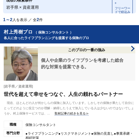
現在の検索条件
＋
岩手県
×
資産運用
フリーワー
ドで絞込み
1～2
2
人を表示 ／ 全
件
村上秀樹プロ
（ 保険コンサルタント ）
各人に合ったライフプランニングを提案する保険のプロ
このプロの一番の強み
個人や企業のライフプランを考慮した総合
的な対策を提案できる。
[岩手県／資産運用]
世代を超えて幸せをつなぐ、人生の頼れるパートナー
現在、ほとんどの人が何かしらの保険に加入しています。しかしその保険が果たして自分に
とってどのように役立つのか理解・納得したうえで加入している人は少ないのではないでしょ
うか。村上保険サービスでは、...
取材記事の続きを見る≫
職種
保険コンサルタント
専門分野
●ライフプランニング●リスクマネジメント●保険の見直し●事業承継・
相続対策