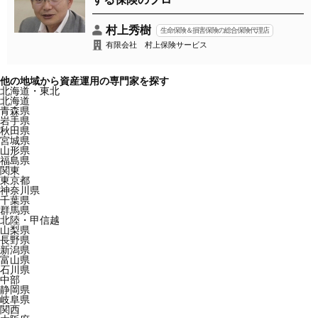
村上秀樹
生命保険＆損害保険の総合保険代理店
有限会社 村上保険サービス
他の地域から資産運用の専門家を探す
北海道・東北
北海道
青森県
岩手県
秋田県
宮城県
山形県
福島県
関東
東京都
神奈川県
千葉県
群馬県
北陸・甲信越
山梨県
長野県
新潟県
富山県
石川県
中部
静岡県
岐阜県
関西