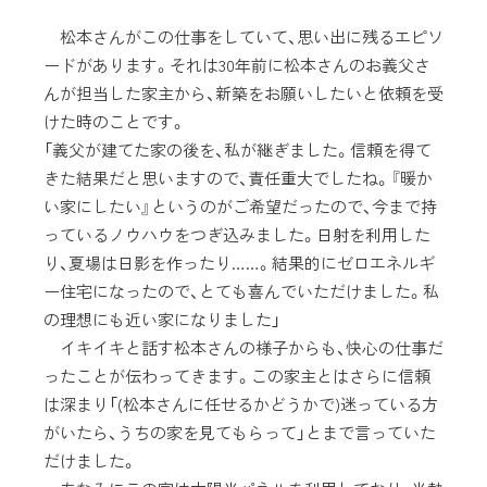
松本さんがこの仕事をしていて、思い出に残るエピソ
ードがあります。それは30年前に松本さんのお義父さ
んが担当した家主から、新築をお願いしたいと依頼を受
けた時のことです。
「義父が建てた家の後を、私が継ぎました。信頼を得て
きた結果だと思いますので、責任重大でしたね。『暖か
い家にしたい』というのがご希望だったので、今まで持
っているノウハウをつぎ込みました。日射を利用した
り、夏場は日影を作ったり……。結果的にゼロエネルギ
ー住宅になったので、とても喜んでいただけました。私
の理想にも近い家になりました」
イキイキと話す松本さんの様子からも、快心の仕事だ
ったことが伝わってきます。この家主とはさらに信頼
は深まり「(松本さんに任せるかどうかで)迷っている方
がいたら、うちの家を見てもらって」とまで言っていた
だけました。