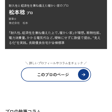
耐久性と経済性を兼ね備えた暖かい家のプロ
松本稔
プロ
建築士
株式会社 松本
「耐久性、経済性を兼ね備えた上で、暖かい家」が理想。断熱性能、
電力消費量、かかる電気代など、曖昧にせずに数値で提出。“見え
る化“を実践。長期優良住宅が全棟標準
＼ 詳しいプロフィールやコラムをチェック ／
このプロのページ
プロの執筆コラム