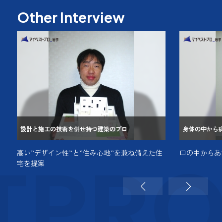
Other Interview
設計と施工の技術を併せ持つ建築のプロ
身体の中から
TPR
高い”デザイン性”と”住み心地”を兼ね備えた住
口の中からあ
宅を提案