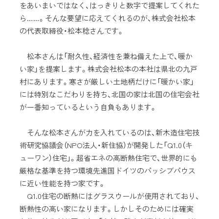
をあいまいではなく、はっきりと数字で提案してくれた
ら……。そんな要望に応えてくれるのが、株式会社松本
の代表取締役・松本稔さんです。
松本さんは「耐久性、経済性を兼ね備えた上で、暖か
い家」を提案します。株式会社松本の本社は県北の九戸
村にあります。寒さが厳しい土地柄だけに「暖かい家」
には特別なこだわりを持ち、北国の家は北国の住宅会社
が一番知っているという自負もあります。
そんな松本さんが力を入れているのは、新木造住宅技
術研究協議会（NPO法人・新住協）が開発した「Q1.0（キ
ューワン）住宅」。超省エネの高断熱住宅で、世界的にも
厳格な基準を持つ環境先進国ドイツのパッシブパウス
に近い性能を持つ家です。
Q1.0住宅の断熱にはグラスウールが使用されており、
断熱性の高い家になります。しかしそのためには確実