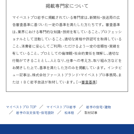
掲載専門家について
マイベストプロ岩手に掲載されている専門家は、新聞社・放送局の広
告審査基準に基づいた一定の基準を満たした方たちです。 審査基準
は、業界における専門的な知識・技術を有していること、プロフェッシ
ョナルとして活動していること、適切な資格や許認可を取得している
こと、消費者に安心してご利用いただけるよう一定の信頼性・実績を
有していること、 プロとしての倫理観・社会的責任を理解し、適切な
行動ができることとし、人となり、仕事への考え方、取り組み方などを
お聞きした上で、基準を満たした方のみを掲載しています。 インタビ
ュー記事は、株式会社ファーストブランド・マイベストプロ事務局、ま
たはＩＢＣ岩手放送が取材しています。［→
審査基準
］
マイベストプロ TOP
マイベストプロ岩手
岩手の住宅・建物
岩手の注文住宅・住宅設計
松本稔
取材記事