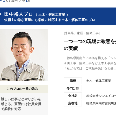
～1
1
人を表示 ／ 全
件
田中裕人プロ
（ 土木・解体工事業 ）
依頼主の急な要望にも柔軟に対応する土木・解体工事のプロ
[徳島県／家屋・解体工事]
一つ一つの現場に敬意を
の実績
徳島県阿南市に本拠を構える「シン
河川工事、解体工事など土木工事業
「私どもでは、ご依頼を受けると基...
職種
土木・解体工事業
専門分野
このプロの一番の強み
会社名
株式会社シンエイコ
難しい仕事ほどやりがいを
所在地
徳島県阿南市富岡町東
感じる。要望には社員全員
で柔軟に対応