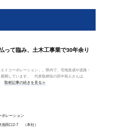
払って臨み、土木工事業で30年余り
エイコーポレーション」。県内で、宅地造成や道路・
を展開しています。 代表取締役の田中裕人さんは、
取材記事の続きを見る≫
ーポレーション
池田口2-7 （本社）