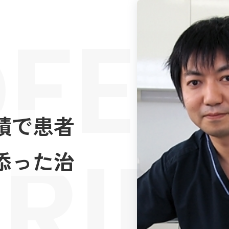
FES
績で患者
RIE
添った治