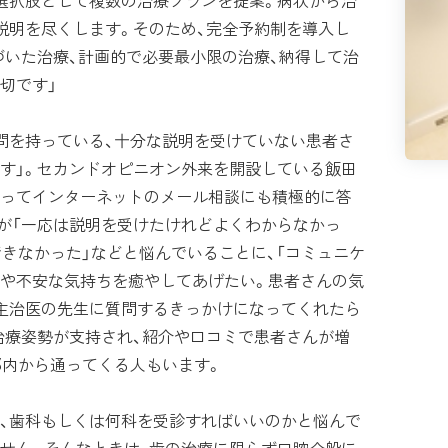
選択肢として複数の治療プランを提案。病状から治
説明を尽くします。そのため、完全予約制を導入し
づいた治療、計画的で必要最小限の治療、納得して治
切です」
問を持っている、十分な説明を受けていない患者さ
す」。セカンドオピニオン外来を開設している飯田
ってインターネットのメール相談にも積極的に答
が「一応は説明を受けたけれどよくわからなかっ
できなかった」などと悩んでいることに、「コミュニケ
や不安な気持ちを癒やしてあげたい。患者さんの気
主治医の先生に質問するきっかけになってくれたら
治療姿勢が支持され、紹介や口コミで患者さんが増
都内から通ってくる人もいます。
、歯科もしくは何科を受診すればいいのかと悩んで