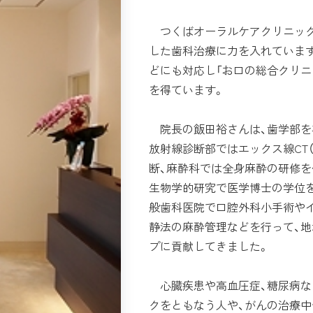
つくばオーラルケアクリニック
した歯科治療に力を入れています
どにも対応し「お口の総合クリニ
を得ています。
院長の飯田裕さんは、歯学部を
放射線診断部ではエックス線CT
断、麻酔科では全身麻酔の研修を
生物学的研究で医学博士の学位
般歯科医院で口腔外科小手術や
静法の麻酔管理などを行って、地
プに貢献してきました。
心臓疾患や高血圧症、糖尿病な
クをともなう人や、がんの治療