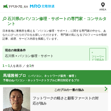
AREA
石川県のパソコン修理・サポートの専門家・コンサルタ
ント
日本各地に事務所を構える「パソコン修理・サポート」に関する専門家の中から、あ
なたにぴったりのプロをお探しいただけます。 専門家の気になるプロフィールや取材
記事、経歴、サービス内容を掲載しています。
現在の検索条件
＋
石川県
×
パソコン修理・サポート
フリーワー
ドで絞込み
1～1
1
人を表示 ／ 全
件
馬場雅裕プロ
（ パソコン、ネットワーク販売・修理 ）
予期せぬパソコン・ネットワークトラブルに即日対応するプロ
このプロの一番の強み
フットワークの軽さと顧客ファーストの対
応が強み