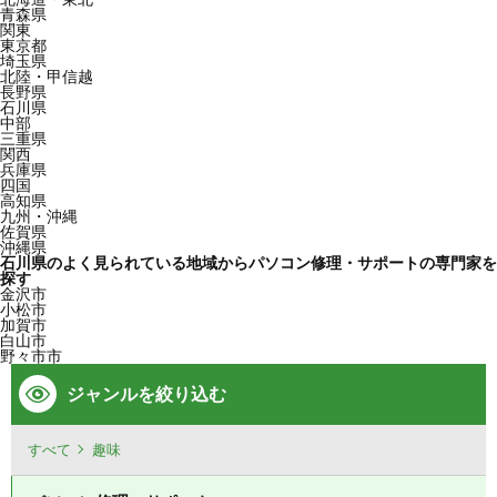
青森県
関東
東京都
埼玉県
北陸・甲信越
長野県
石川県
中部
三重県
関西
兵庫県
四国
高知県
九州・沖縄
佐賀県
沖縄県
石川県のよく見られている地域からパソコン修理・サポートの専門家を
探す
金沢市
小松市
加賀市
白山市
野々市市
ジャンルを絞り込む
すべて
趣味