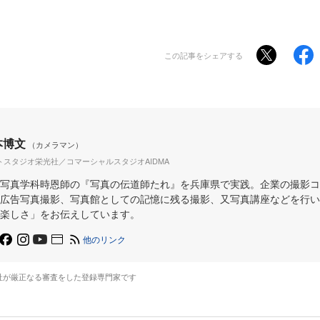
この記事をシェアする
本博文
（カメラマン）
トスタジオ栄光社／コマーシャルスタジオAIDMA
写真学科時恩師の『写真の伝道師たれ』を兵庫県で実践。企業の撮影コ
広告写真撮影、写真館としての記憶に残る撮影、又写真講座などを行い
楽しさ」をお伝えしています。
他のリンク
社が厳正なる審査をした登録専門家です