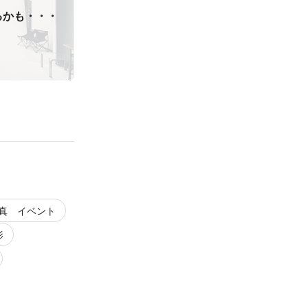
るかも・・・
真 イベント
影