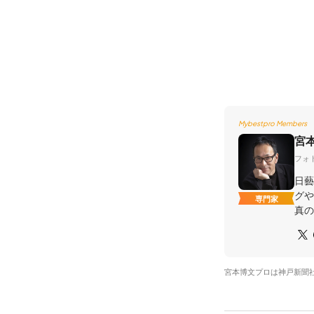
Mybestpro Members
宮
フォ
日藝
グや
専門家
真の
宮本博文プロは神戸新聞