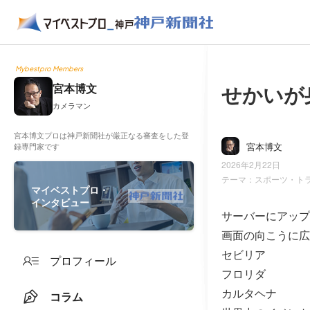
Mybestpro Members
せかいが
宮本博文
カメラマン
宮本博文プロは神戸新聞社が厳正なる審査をした登
宮本博文
録専門家です
2026年2月22日
テーマ：
スポーツ・ト
マイベストプロ・
インタビュー
サーバーにアップ
画面の向こうに広
セビリア
プロフィール
フロリダ
カルタヘナ
コラム