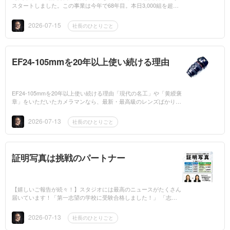
スタートしました。この事業は今年で68年目。本日3,000組を超え
るご夫婦の大切な記念を撮影させていただいています。長年にわた
り続けてこられ...
2026-07-15
社長のひとりごと
EF24-105mmを20年以上使い続ける理由
EF24-105mmを20年以上使い続ける理由「現代の名工」や「黄綬褒
章」をいただいたカメラマンなら、最新・最高級のレンズばかり使
っていると思われるかもしれません。でも、私が20年以上使い続け
ている一本が...
2026-07-13
社長のひとりごと
証明写真は挑戦のパートナー
【嬉しいご報告が続々！】スタジオには最高のニュースがたくさん
届いています！「第一志望の学校に受験合格しました！」 「志望
企業から就活の内定をいただきました！」お客様の努力が実を結ん
だ瞬間に...
2026-07-13
社長のひとりごと