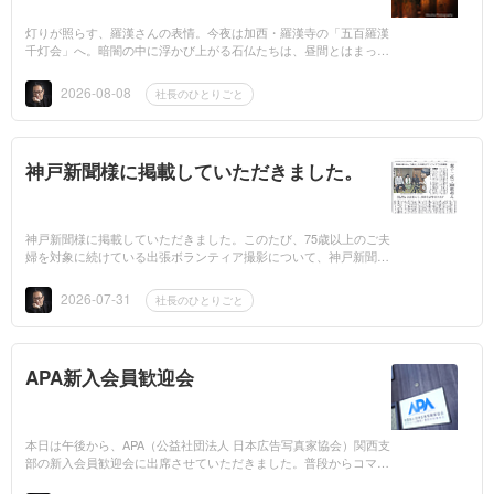
灯りが照らす、羅漢さんの表情。今夜は加西・羅漢寺の「五百羅漢
千灯会」へ。暗闇の中に浮かび上がる石仏たちは、昼間とはまった
く違う表情を見せてくれます。一本一本の灯りが、459体の羅漢さ
んを静かに照...
2026-08-08
社長のひとりごと
神戸新聞様に掲載していただきました。
神戸新聞様に掲載していただきました。このたび、75歳以上のご夫
婦を対象に続けている出張ボランティア撮影について、神戸新聞に
大きく取り上げていただきました。父が始めたこの活動を受け継
ぎ、今年で67...
2026-07-31
社長のひとりごと
APA新入会員歓迎会
本日は午後から、APA（公益社団法人 日本広告写真家協会）関西支
部の新入会員歓迎会に出席させていただきました。普段からコマー
シャルフォトの第一線で活躍されている皆様との情報交換は、大変