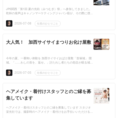
JPS関西「第1回 夏の光紡（みつむぎ）祭」へ参加してきました。
乾杯の発声はキャノンマーケティングジャパン様が、その際に僕の
黄綬褒章受章もご紹介くださりびっくり今年、新たに10名の新入会
員を迎えたJP...
2026-07-08
社長のひとりごと
大人気！ 加西サイサイまつりお化け屋敷
今年の夏、一番怖い体験を 加西サイサイおばけ屋敷「首塚城」 開
城。「……わしの首を、返せ。」討たれし者たちの怨念が眠る城。
一歩足を踏み入れた瞬間から、あなたは物語の主人公になります。
振り返るな。そ...
2026-07-05
社長のひとりごと
ヘアメイク・着付けスタッフとのご縁を募
集しています
ヘアメイク・着付けスタッフとのご縁を募集しています スタジオ
栄光社では、撮影時のヘアメイク・着付けをお手伝いいただける業
務委託・登録制スタッフを募集しています。七五三・成人式・卒業