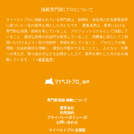
掲載専門家(プロ)について
マイベストプロに掲載されている専門家は、新聞社・放送局の広告審査基準
に基づいた一定の基準を満たした方たちです。 審査基準は、業界における
専門的な知識・技術を有していること、プロフェッショナルとして活動して
いること、適切な資格や許認可を取得していること、消費者に安心してご利
用いただけるよう一定の信頼性・実績を有していること、 プロとしての倫
理観・社会的責任を理解し、適切な行動ができることとし、人となり、仕事
への考え方、取り組み方などをお聞きした上で、基準を満たした方のみを掲
載しています。［→
審査基準
］
専門家登録·掲載について
運営会社
利用規約
プライバシーポリシー
お問い合わせ
マイベストプロ 全国版