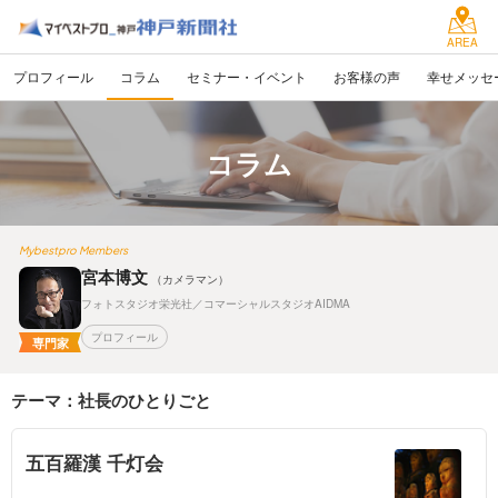
AREA
プロフィール
コラム
セミナー・イベント
お客様の声
幸せメッセ
コラム
Mybestpro Members
宮本博文
（カメラマン）
フォトスタジオ栄光社／コマーシャルスタジオAIDMA
プロフィール
専門家
テーマ：社長のひとりごと
五百羅漢 千灯会