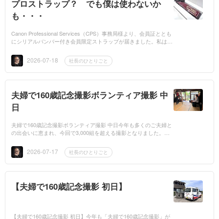
プロストラップ？ でも僕は使わないか
も・・・
Canon Professional Services（CPS）事務局様より、会員証ととも
にシリアルバンバー付き会員限定ストラップが届きました。私は普
段、使い慣れた他社製ストラップを愛用しているため、残念ながら
自分で使う予...
2026-07-18
社長のひとりごと
夫婦で160歳記念撮影ボランティア撮影 中
日
夫婦で160歳記念撮影ボランティア撮影 中日今年も多くのご夫婦と
の出会いに恵まれ、今回で3,000組を超える撮影となりました。撮
影は記念写真だけではありません。ご自宅でお話を伺う時間は、人
生の先輩方から...
2026-07-17
社長のひとりごと
【夫婦で160歳記念撮影 初日】
【夫婦で160歳記念撮影 初日】今年も「夫婦で160歳記念撮影」が