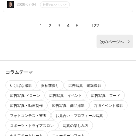
式・婚礼など、...
2026-07-04
社長のひとりごと
1
2
3
4
5
…
122
次のページへ
コラムテーマ
いけばな撮影
振袖前撮り
広告写真 建築撮影
広告写真 ドローン
広告写真 イベント
広告写真 フード
広告写真・動画制作
広告写真 商品撮影
万博イベント撮影
フォトコンテスト審査
お見合い・プロフィール写真
スポーツ・トライアスロン
写真の楽しみ方
セルフポートレート
ニューボーンフォト