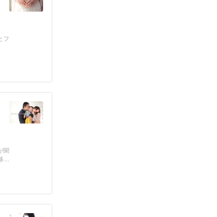
とフ
が聞
移り