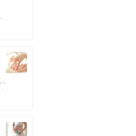
ま
ペッ
ュー
..