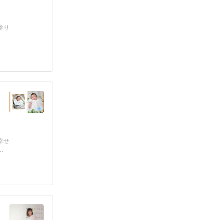
参り
幸せ