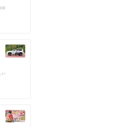
今回
しい