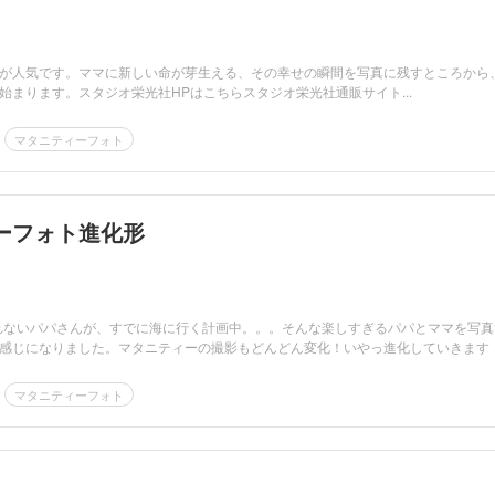
が人気です。ママに新しい命が芽生える、その幸せの瞬間を写真に残すところから
始まります。スタジオ栄光社HPはこちらスタジオ栄光社通販サイト...
マタニティーフォト
ーフォト進化形
きれないパパさんが、すでに海に行く計画中。。。そんな楽しすぎるパパとママを写真
感じになりました。マタニティーの撮影もどんどん変化！いやっ進化していきます
マタニティーフォト