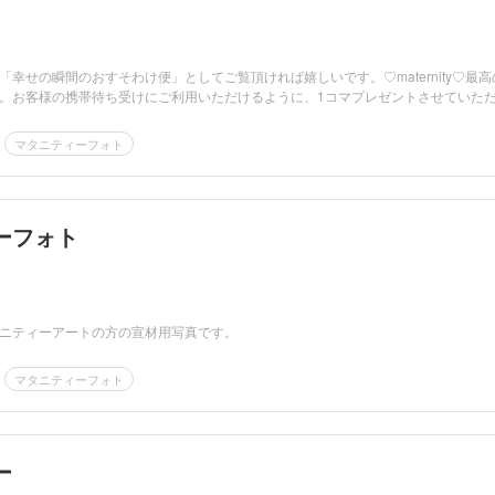
幸せの瞬間のおすそわけ便」としてご覧頂ければ嬉しいです。♡maternity♡最高
。お客様の携帯待ち受けにご利用いただけるように、1コマプレゼントさせていた
マタニティーフォト
ーフォト
ニティーアートの方の宣材用写真です。
マタニティーフォト
ー