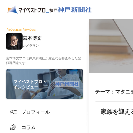
Mybestpro Members
宮本博文
カメラマン
宮本博文プロは神戸新聞社が厳正なる審査をした登
録専門家です
マイベストプロ・
インタビュー
テーマ：マタニ
家族を迎え
プロフィール
コラム