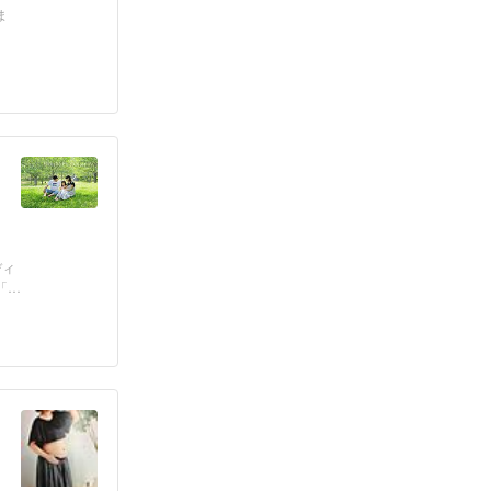
ま
ディ
「新