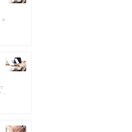
、お
で
！