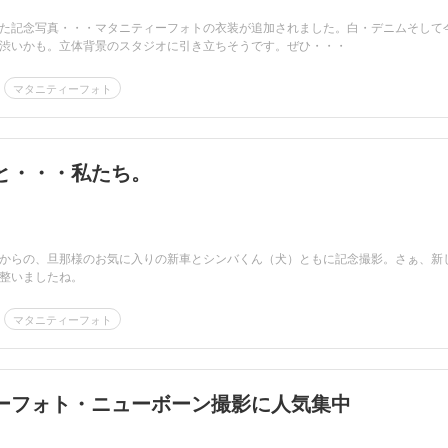
た記念写真・・・マタニティーフォトの衣装が追加されました。白・デニムそして
渋いかも。立体背景のスタジオに引き立ちそうです。ぜひ・・・
マタニティーフォト
と・・・私たち。
からの、旦那様のお気に入りの新車とシンバくん（犬）ともに記念撮影。さぁ、新
整いましたね。
マタニティーフォト
ーフォト・ニューボーン撮影に人気集中