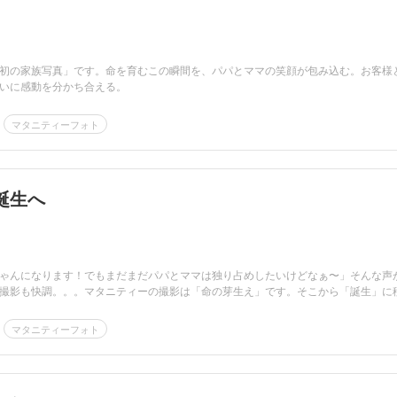
初の家族写真」です。命を育むこの瞬間を、パパとママの笑顔が包み込む。お客様
いに感動を分かち合える。
マタニティーフォト
誕生へ
ゃんになります！でもまだまだパパとママは独り占めしたいけどなぁ〜」そんな声
撮影も快調。。。マタニティーの撮影は「命の芽生え」です。そこから「誕生」に
マタニティーフォト