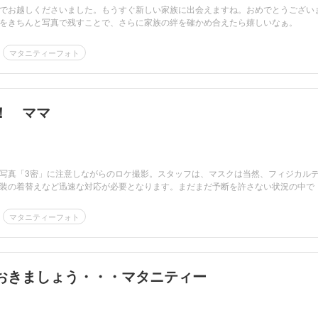
でお越しくださいました。もうすぐ新しい家族に出会えますね。おめでとうござい
をきちんと写真で残すことで、さらに家族の絆を確かめ合えたら嬉しいなぁ。
マタニティーフォト
！ ママ
写真「3密」に注意しながらのロケ撮影。スタッフは、マスクは当然、フィジカル
装の着替えなど迅速な対応が必要となります。まだまだ予断を許さない状況の中で
マタニティーフォト
おきましょう・・・マタニティー