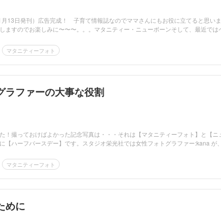
11月13日発刊）広告完成！ 子育て情報誌なのでママさんにもお役に立てると思い
しますのでお楽しみに〜〜〜。。。マタニティー・ニューボーンそして、最近では
マタニティーフォト
グラファーの大事な役割
た！撮っておけばよかった記念写真は・・・それは【マタニティーフォト】と【ニ
【ハーフバースデー】です。スタジオ栄光社では女性フォトグラファー:kana が、.
マタニティーフォト
ために