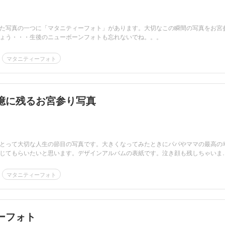
た写真の一つに「マタニティーフォト」があります。大切なこの瞬間の写真をお宮
ょう・・・生後のニューボーンフォトも忘れないでね。。。
マタニティーフォト
憶に残るお宮参り写真
とって大切な人生の節目の写真です。大きくなってみたときにパパやママの最高の
じてもらいたいと思います。デザインアルバムの表紙です。泣き顔も残しちゃいま
マタニティーフォト
ーフォト