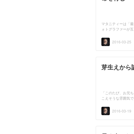
マタニティーは「最
ォトグラファーが互
2016-03-25
芽生えから
「このたび、お兄ち
こえそうな雰囲気で
変...
2016-03-19