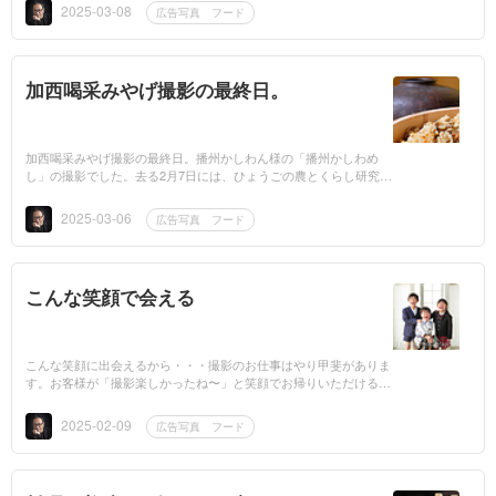
を使いこなすこと...
2025-03-08
広告写真 フード
加西喝采みやげ撮影の最終日。
加西喝采みやげ撮影の最終日。播州かしわん様の「播州かしわめ
し」の撮影でした。去る2月7日には、ひょうごの農とくらし研究活
動コンクールにおいて「兵庫県女性農漁業士会長賞」受賞というご
活躍されている...
2025-03-06
広告写真 フード
こんな笑顔で会える
こんな笑顔に出会えるから・・・撮影のお仕事はやり甲斐がありま
す。お客様が「撮影楽しかったね〜」と笑顔でお帰りいただけるよ
う、僕たちは引き続き頑張ります！
2025-02-09
広告写真 フード