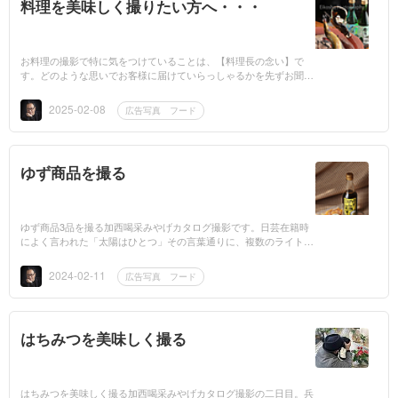
料理を美味しく撮りたい方へ・・・
お料理の撮影で特に気をつけていることは、【料理長の念い】で
す。どのような思いでお客様に届けていらっしゃるかを先ずお聞き
しながら撮影を進めます。テクニック的には次の点を考えながら整
えていきます。1...
2025-02-08
広告写真 フード
ゆず商品を撮る
ゆず商品3品を撮る加西喝采みやげカタログ撮影です。日芸在籍時
によく言われた「太陽はひとつ」その言葉通りに、複数のライトを
使ってもあくまで一灯での効果を計算する。光の持つ力を最大限に
活かしながら...
2024-02-11
広告写真 フード
はちみつを美味しく撮る
はちみつを美味しく撮る加西喝采みやげカタログ撮影の二日目。兵