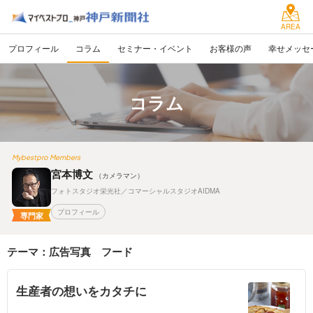
AREA
プロフィール
コラム
セミナー・イベント
お客様の声
幸せメッセ
コラム
Mybestpro Members
宮本博文
（カメラマン）
フォトスタジオ栄光社／コマーシャルスタジオAIDMA
プロフィール
専門家
テーマ：広告写真 フード
生産者の想いをカタチに