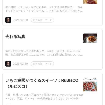
郷土料理「かしわん」様のばら寿司、そして岡田農産様の「一番星
トマトピューレ」「トマトジャム」。どちらにも共通して感じたの
は、生産者の皆さまの強い想い。「美味しいものを、安心して食卓
へ届けたい！」...
2026-02-20
広告写真 フード
売れる写真
撮影でお預かりしている北本ファーム様の「はりま王にんにく味
噌」商品撮影は冷静に…のはずが、これは反則級に美味しい。まず
は王道、炊きたてごはんに湯気とともに立ち上がるにんにくの香り
さらに試し...
2026-02-19
広告写真 フード
いちご農園がつくるスイーツ：RuBisCO
（ルビスコ）
先日、弊社スタジオで写真教室を開催させていただいた方のInstagr
amです。早速、アドバイスの成果があるようです。デジイチ購入
して撮影することを考えられていましたが、まずはスマホとアプリ