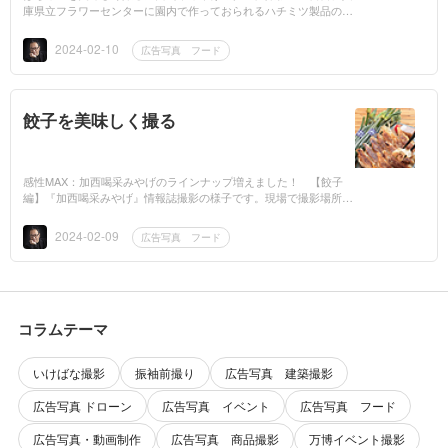
庫県立フラワーセンターに園内で作っておられるハチミツ製品の撮
影でお伺いしました。さすがに開封はできないので、園内のロケー
ションを活かし...
2024-02-10
広告写真 フード
餃子を美味しく撮る
感性MAX：加西喝采みやげのラインナップ増えました！ 【餃子
編】『加西喝采みやげ』情報誌撮影の様子です。現場で撮影場所を
瞬時に判断し撮影します。←僕、この現場対応が大好きです！二刀
流？ カメラマン兼...
2024-02-09
広告写真 フード
コラムテーマ
いけばな撮影
振袖前撮り
広告写真 建築撮影
広告写真 ドローン
広告写真 イベント
広告写真 フード
広告写真・動画制作
広告写真 商品撮影
万博イベント撮影