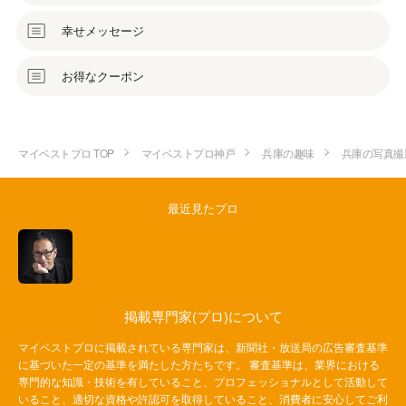
幸せメッセージ
お得なクーポン
マイベストプロ TOP
マイベストプロ神戸
兵庫の趣味
兵庫の写真撮
最近見たプロ
掲載専門家(プロ)について
マイベストプロに掲載されている専門家は、新聞社・放送局の広告審査基準
に基づいた一定の基準を満たした方たちです。 審査基準は、業界における
専門的な知識・技術を有していること、プロフェッショナルとして活動して
いること、適切な資格や許認可を取得していること、消費者に安心してご利