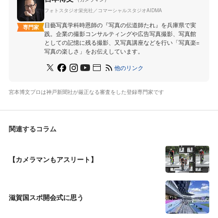
フォトスタジオ栄光社／コマーシャルスタジオAIDMA
日藝写真学科時恩師の『写真の伝道師たれ』を兵庫県で実
専門家
践。企業の撮影コンサルティングや広告写真撮影、写真館
としての記憶に残る撮影、又写真講座などを行い「写真楽=
写真の楽しさ」をお伝えしています。
他のリンク
宮本博文プロは神戸新聞社が厳正なる審査をした登録専門家です
関連するコラム
【カメラマンもアスリート】
滋賀国スポ開会式に思う