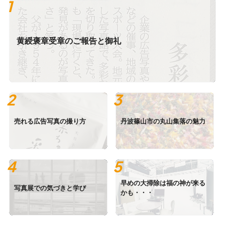
黄綬褒章受章のご報告と御礼
売れる広告写真の撮り方
丹波篠山市の丸山集落の魅力
早めの大掃除は福の神が来る
写真展での気づきと学び
かも・・・