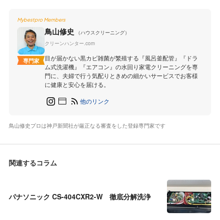
Mybestpro Members
鳥山修史
（ハウスクリーニング）
クリーンハンター.com
目が届かない黒カビ雑菌が繁殖する『風呂釜配管』『ドラ
専門家
ム式洗濯機』『エアコン』の水回り家電クリーニングを専
門に、夫婦で行う気配りときめの細かいサービスでお客様
に健康と安心を届ける。
他のリンク
鳥山修史プロは神戸新聞社が厳正なる審査をした登録専門家です
関連するコラム
パナソニック CS-404CXR2-W 徹底分解洗浄