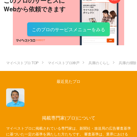
このプロのサービスに
Webから依頼できます
このプロのサービスメニューをみる
マイベストプロ TOP
マイベストプロ神戸
兵庫のくらし
兵庫の掃除
最近見たプロ
掲載専門家(プロ)について
マイベストプロに掲載されている専門家は、新聞社・放送局の広告審査基準
に基づいた一定の基準を満たした方たちです。 審査基準は、業界における