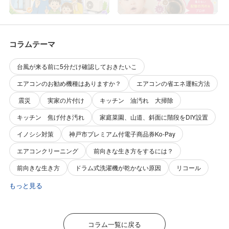
ためにできること～
間洗浄していない風呂釜配管
を洗浄した事例
コラムテーマ
台風が来る前に5分だけ確認しておきたいこ
エアコンのお勧め機種はありますか？
エアコンの省エネ運転方法
震災
実家の片付け
キッチン 油汚れ 大掃除
キッチン 焦げ付き汚れ
家庭菜園、山道、斜面に階段をDIY設置
イノシシ対策
神戸市プレミアム付電子商品券Ko-Pay
エアコンクリーニング
前向きな生き方をするには？
前向きな生き方
ドラム式洗濯機が乾かない原因
リコール
もっと見る
コラム一覧に戻る