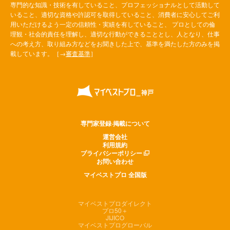
専門的な知識・技術を有していること、プロフェッショナルとして活動して
いること、適切な資格や許認可を取得していること、消費者に安心してご利
用いただけるよう一定の信頼性・実績を有していること、 プロとしての倫
理観・社会的責任を理解し、適切な行動ができることとし、人となり、仕事
への考え方、取り組み方などをお聞きした上で、基準を満たした方のみを掲
載しています。［→
審査基準
］
専門家登録·掲載について
運営会社
利用規約
プライバシーポリシー
お問い合わせ
マイベストプロ 全国版
マイベストプロダイレクト
プロ50＋
JIJICO
マイベストプログローバル