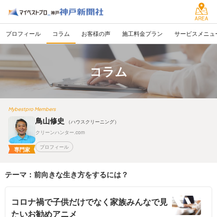
AREA
プロフィール
コラム
お客様の声
施工料金プラン
サービスメニュ
コラム
Mybestpro Members
鳥山修史
（ハウスクリーニング）
クリーンハンター.com
プロフィール
専門家
テーマ：前向きな生き方をするには？
コロナ禍で子供だけでなく家族みんなで見
たいお勧めアニメ