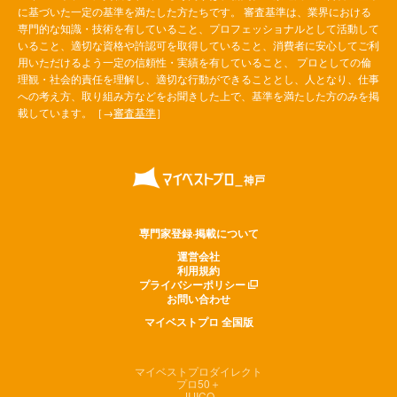
に基づいた一定の基準を満たした方たちです。 審査基準は、業界における
専門的な知識・技術を有していること、プロフェッショナルとして活動して
いること、適切な資格や許認可を取得していること、消費者に安心してご利
用いただけるよう一定の信頼性・実績を有していること、 プロとしての倫
理観・社会的責任を理解し、適切な行動ができることとし、人となり、仕事
への考え方、取り組み方などをお聞きした上で、基準を満たした方のみを掲
載しています。［→
審査基準
］
専門家登録·掲載について
運営会社
利用規約
プライバシーポリシー
お問い合わせ
マイベストプロ 全国版
マイベストプロダイレクト
プロ50＋
JIJICO