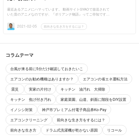
最近あるアニメにハマっています。 動画サイトGYAOで放送されて
いた昔のアニメなのですが、『ポリアンナ物語』ってご存知です
か？私が子供の頃、ハイジ、ラスカル、ムーミン、ロッキーチャッ
クなどを放映し...
2021-02-05
前向きな生き方をするには？
コラムテーマ
台風が来る前に5分だけ確認しておきたいこ
エアコンのお勧め機種はありますか？
エアコンの省エネ運転方法
震災
実家の片付け
キッチン 油汚れ 大掃除
キッチン 焦げ付き汚れ
家庭菜園、山道、斜面に階段をDIY設置
イノシシ対策
神戸市プレミアム付電子商品券Ko-Pay
エアコンクリーニング
前向きな生き方をするには？
前向きな生き方
ドラム式洗濯機が乾かない原因
リコール