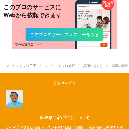
このプロのサービスに
Webから依頼できます
このプロのサービスメニューをみる
マイベストプロ TOP
マイベストプロ神戸
兵庫のくらし
兵庫の掃除
最近見たプロ
掲載専門家(プロ)について
マイベストプロに掲載されている専門家は、新聞社・放送局の広告審査基準