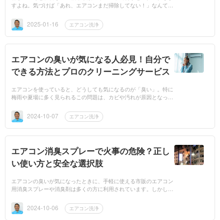
すよね。気づけば「あれ、エアコンまだ掃除してない！」なんてこ
と、ありませんか？でも、安心してください！実は、エアコンクリ
ーニングは2〜4月...
2025-01-16
エアコン洗浄
エアコンの臭いが気になる人必見！自分で
できる方法とプロのクリーニングサービス
エアコンを使っていると、どうしても気になるのが「臭い」。特に
梅雨や夏場に多く見られるこの問題は、カビや汚れが原因となって
発生することが多いです。このコラムでは、誰でも自分でできる対
策と、専門のプロ...
2024-10-07
エアコン洗浄
エアコン消臭スプレーで火事の危険？正し
い使い方と安全な選択肢
エアコンの臭いが気になったときに、手軽に使える市販のエアコン
用消臭スプレーや消臭剤は多くの方に利用されています。しかし、
これらは一時的な効果しかないだけでなく、使用方法を誤ると大き
な危険を伴うこと...
2024-10-06
エアコン洗浄