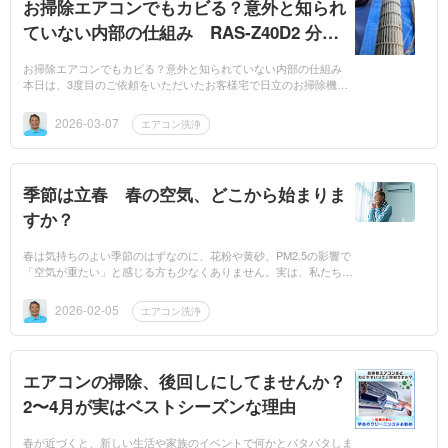
お掃除エアコンでもカビる？意外と知られ
ていない内部の仕組み RAS-Z40D2 分解
清掃
お掃除エアコンでもカビる？意外と知られていない内部の仕組み
本日は、3度目のご依頼をいただいたお客様宅で日立のお掃除機能
付きエアコン RAS-Z40D2 をクリーニングしてきました。前回のク
リーニングか...
2026-03-07
エアコン洗浄
季節は立春 春の空気、どこから始まりま
すか？
春は気持ちのよい季節のはずなのに、花粉や黄砂、PM2.5の影響で
「空気が重たい」と感じる方も少なくありません。実は、私たちが
春に最初に吸い込む空気は、外ではなく家の中であることが多いの
です。特に赤ちゃん...
2026-02-05
エアコン洗浄
エアコンの掃除、後回しにしてませんか？
2〜4月が実はベストシーズンな理由
春が近づくと、新しい生活や家族のイベントで何かとバタバタしま