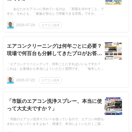
あなたがエアコンに求めているのは、「部屋を冷やすこと」で
すか。それとも、「家族が安心して呼吸できる空気」ですか。
エアコンクリーニングに伺うと、お客様からこんなお話をよく伺い
ます。「...
2026-07-24
エアコン洗浄
エアコンクリーニングは何年ごとに必要？
現場で何百台も分解してきたプロがお答え
します
「エアコンクリーニングって、何年ごとにすればいいんですか？
これは、お客様から本当によくいただく質問です。 「毎年した方
がいいですか？」「2～3年に1回で十分ですか？」「10年以上使っ
ています...
2026-07-22
エアコン洗浄
「市販のエアコン洗浄スプレー、本当に使
って大丈夫ですか？」
「市販のエアコン洗浄スプレーを使っているので、エアコン内部も
きれいになっていますよね？」現場で、本当によくいただくご質問
です。ドラッグストアやホームセンターで手軽に購入できるため、