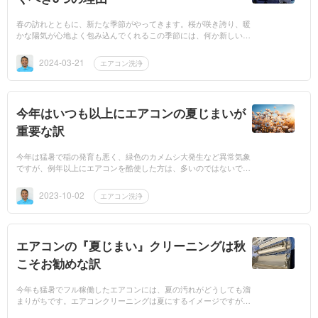
春の訪れとともに、新たな季節がやってきます。桜が咲き誇り、暖
かな陽気が心地よく包み込んでくれるこの季節には、何か新しいこ
とを始めたくなる気持ちが湧き上がってきますね。今日はエアコン
クリーニングを早...
2024-03-21
エアコン洗浄
今年はいつも以上にエアコンの夏じまいが
重要な訳
今年は猛暑で稲の発育も悪く、緑色のカメムシ大発生など異常気象
ですが、例年以上にエアコンを酷使した方は、多いのではないでし
ょうか？メーカーも提唱しているエアコンの「夏じまい」とは「夏
のエアコンの冷房...
2023-10-02
エアコン洗浄
エアコンの『夏じまい』クリーニングは秋
こそお勧めな訳
今年も猛暑でフル稼働したエアコンには、夏の汚れがどうしても溜
まりがちです。エアコンクリーニングは夏にするイメージですが、
ベストシーズンは使い終わった秋口なんです。どうしてそう言える