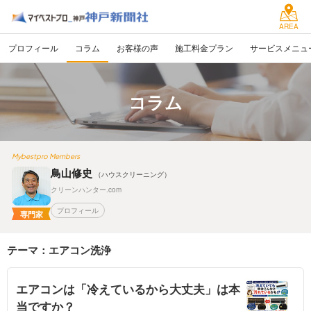
AREA
プロフィール
コラム
お客様の声
施工料金プラン
サービスメニュ
コラム
Mybestpro Members
鳥山修史
（ハウスクリーニング）
クリーンハンター.com
プロフィール
専門家
テーマ：エアコン洗浄
エアコンは「冷えているから大丈夫」は本
当ですか？