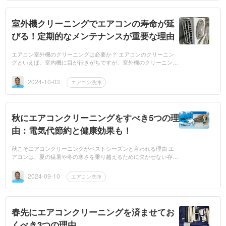
室外機クリーニングでエアコンの寿命が延
びる！定期的なメンテナンスが重要な理由
エアコン室外機のクリーニングは必要か？ エアコンのクリーニン
グといえば、室内機に目が行きがちですが、室外機のクリーニング
も大切なことをご存じでしょうか？室外機は、エアコンの性能を維
持する上...
2024-10-03
エアコン洗浄
秋にエアコンクリーニングをすべき5つの理
由：電気代節約と健康効果も！
秋こそエアコンクリーニングがベストシーズンと言われる理由 エ
アコンは、夏の猛暑や冬の寒さを乗り越えるために欠かせない存在
です。しかし、多くの人がその重要性に気づいていながら、クリー
ニングはつ...
2024-09-10
エアコン洗浄
春先にエアコンクリーニングを済ませてお
くべき3つの理由