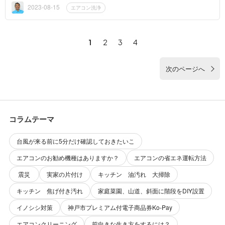
のかお伝えしたい...
2023-08-15
エアコン洗浄
1
2
3
4
次のページへ
コラムテーマ
台風が来る前に5分だけ確認しておきたいこ
エアコンのお勧め機種はありますか？
エアコンの省エネ運転方法
震災
実家の片付け
キッチン 油汚れ 大掃除
キッチン 焦げ付き汚れ
家庭菜園、山道、斜面に階段をDIY設置
イノシシ対策
神戸市プレミアム付電子商品券Ko-Pay
エアコンクリーニング
前向きな生き方をするには？