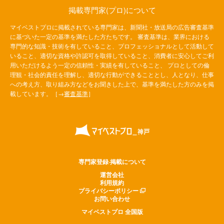
掲載専門家(プロ)について
マイベストプロに掲載されている専門家は、新聞社・放送局の広告審査基準
に基づいた一定の基準を満たした方たちです。 審査基準は、業界における
専門的な知識・技術を有していること、プロフェッショナルとして活動して
いること、適切な資格や許認可を取得していること、消費者に安心してご利
用いただけるよう一定の信頼性・実績を有していること、 プロとしての倫
理観・社会的責任を理解し、適切な行動ができることとし、人となり、仕事
への考え方、取り組み方などをお聞きした上で、基準を満たした方のみを掲
載しています。［→
審査基準
］
専門家登録·掲載について
運営会社
利用規約
プライバシーポリシー
お問い合わせ
マイベストプロ 全国版