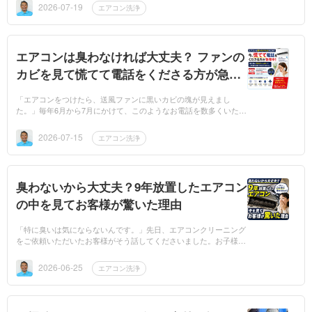
「これ1本...
2026-07-19
エアコン洗浄
エアコンは臭わなければ大丈夫？ ファンの
カビを見て慌てて電話をくださる方が急増
しています
「エアコンをつけたら、送風ファンに黒いカビの塊が見えまし
た。」毎年6月から7月にかけて、このようなお電話を数多くいただ
きます。「今日、明日で来てもらえませんか？」「子どもがいるの
で、このまま使う...
2026-07-15
エアコン洗浄
臭わないから大丈夫？9年放置したエアコン
の中を見てお客様が驚いた理由
「特に臭いは気にならないんです。」先日、エアコンクリーニング
をご依頼いただいたお客様がそう話してくださいました。お子様の
お部屋の富士通ノクリア AS-AS22F-W。そしてリビングの三菱電機
霧ヶ峰 MSZ...
2026-06-25
エアコン洗浄