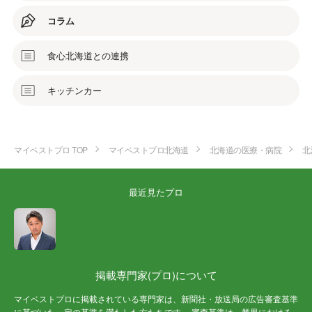
コラム
食心北海道との連携
キッチンカー
マイベストプロ TOP
マイベストプロ北海道
北海道の医療・病院
北
最近見たプロ
掲載専門家(プロ)について
マイベストプロに掲載されている専門家は、新聞社・放送局の広告審査基準
に基づいた一定の基準を満たした方たちです。 審査基準は、業界における