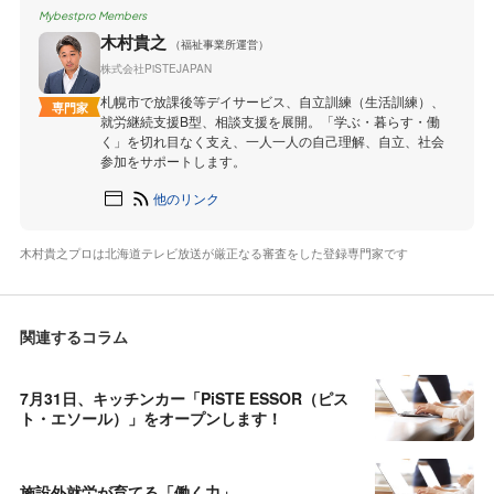
Mybestpro Members
木村貴之
（福祉事業所運営）
株式会社PiSTEJAPAN
札幌市で放課後等デイサービス、自立訓練（生活訓練）、
専門家
就労継続支援B型、相談支援を展開。「学ぶ・暮らす・働
く」を切れ目なく支え、一人一人の自己理解、自立、社会
参加をサポートします。
他のリンク
木村貴之プロは北海道テレビ放送が厳正なる審査をした登録専門家です
関連するコラム
7月31日、キッチンカー「PiSTE ESSOR（ピス
ト・エソール）」をオープンします！
施設外就労が育てる「働く力」