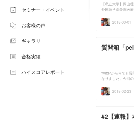
【私立大学】岡山理
セミナー・イベント
外国語学部鈴鹿医療
2018-03-01
お客様の声
ギャラリー
質問箱「pe
合格実績
ハイスコアレポート
twitterから何
なりました。今回の
い...
2018-02-23
#2【速報