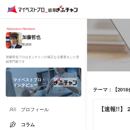
Mybestpro Members
加藤哲也
塾講師
加藤哲也プロはぎふチャンが厳正なる審査をした登
録専門家です
マイベストプロ・
インタビュー
テーマ：【201
【速報!!】
プロフィール
コラム