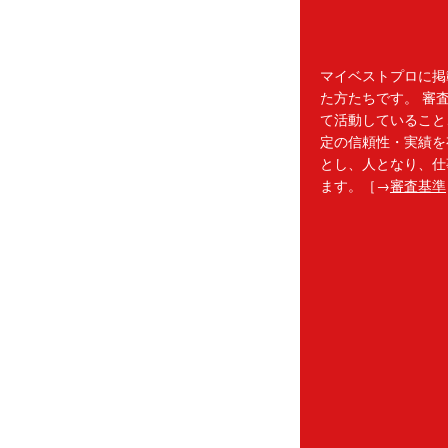
マイベストプロに掲
た方たちです。 審
て活動していること
定の信頼性・実績を
とし、人となり、仕
ます。［→
審査基準