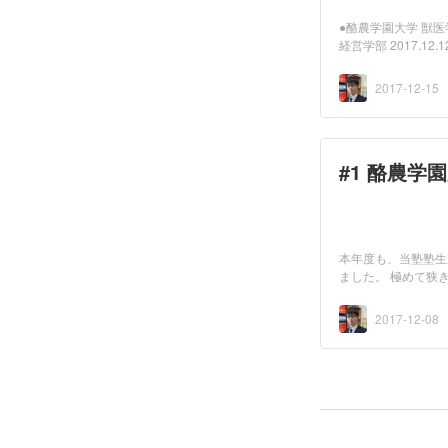
●酪農学園大学 獣
経営学部 2017.12
2017-12-15
#1 酪農学
本年度も、当塾塾生
ました。 極めて狭き
2017-12-08