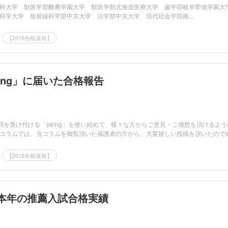
科大学 獣医学部酪農学園大学 獣医学類北海道医療大学 歯学部岐阜聖徳学園大
科学大学 放射線科学部中京大学 法学部中京大学 現代社会学部南...
【2018合格速報】
ing」に届いた合格報告
でも質問を受け付ける「peing」を使い始めて、様々な方からご意見・ご感想を頂けるよう
コラムでは、当コラムを御覧頂いた保護者の方から、大変嬉しい投稿を頂いたので
【2018合格速報】
】本年の推薦入試合格実績