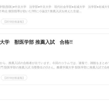
医学類(獣医)●中京大学 法学部●中京大学 現代社会学部●名城大学 法学部●名城
.12 時点 個別指導が効いた!!特に小論文!! 推薦入試を終えた生徒...
【2018合格速報】
園大学 獣医学部 推薦入試 合格!!
から、推薦入試の合格者が出ています。今回のコラムでは、速報で、雑観をまとめ
門 獣医学部の推薦入試 当塾塾生のOさん。酪農学園大学 獣医学部に推薦入試で合格.
【2018合格速報】