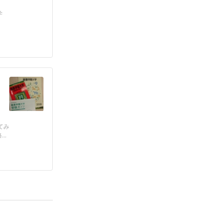
大学
てみ
..