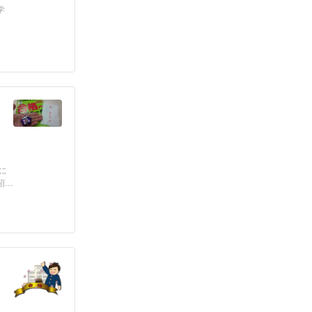
学
に
紹介