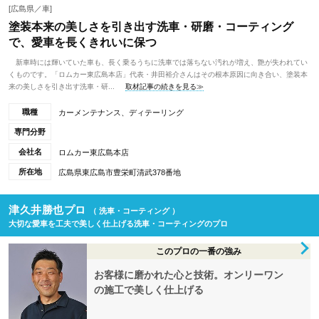
[広島県／車]
塗装本来の美しさを引き出す洗車・研磨・コーティング
で、愛車を長くきれいに保つ
新車時には輝いていた車も、長く乗るうちに洗車では落ちない汚れが増え、艶が失われてい
くものです。「ロムカー東広島本店」代表・井田裕介さんはその根本原因に向き合い、塗装本
来の美しさを引き出す洗車・研...
取材記事の続きを見る≫
職種
カーメンテナンス、ディテーリング
専門分野
会社名
ロムカー東広島本店
所在地
広島県東広島市豊栄町清武378番地
津久井勝也プロ
（ 洗車・コーティング ）
大切な愛車を工夫で美しく仕上げる洗車・コーティングのプロ
このプロの一番の強み
お客様に磨かれた心と技術。オンリーワン
の施工で美しく仕上げる