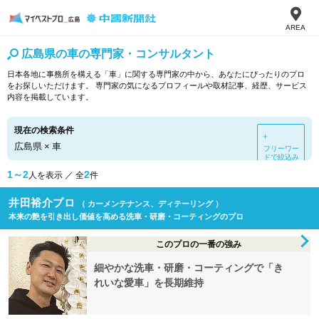
AREA
広島県の車の専門家・コンサルタント
日本各地に事務所を構える「車」に関する専門家の中から、あなたにぴったりのプロ
をお探しいただけます。 専門家の気になるプロフィールや取材記事、経歴、サービス
内容を掲載しています。
現在の検索条件
＋
広島県
×
車
フリーワー
ドで絞込み
1～2
2
人を表示 ／ 全
件
井田裕介プロ
（ カーメンテナンス、ディテーリング ）
本来の艶を引き出し価値を高める洗車・研磨・コーティングのプロ
このプロの一番の強み
細やかな洗車・研磨・コーティングで「き
れいな愛車」を長期維持