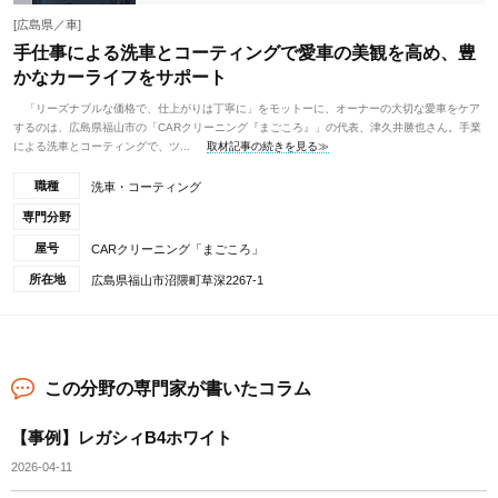
[広島県／車]
手仕事による洗車とコーティングで愛車の美観を高め、豊
かなカーライフをサポート
「リーズナブルな価格で、仕上がりは丁寧に」をモットーに、オーナーの大切な愛車をケア
するのは、広島県福山市の「CARクリーニング『まごころ』」の代表、津久井勝也さん。手業
による洗車とコーティングで、ツ...
取材記事の続きを見る≫
職種
洗車・コーティング
専門分野
屋号
CARクリーニング「まごころ」
所在地
広島県福山市沼隈町草深2267-1
この分野の専門家が書いたコラム
【事例】レガシィB4ホワイト
2026-04-11