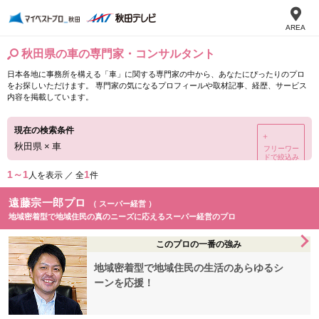
AREA
秋田県の車の専門家・コンサルタント
日本各地に事務所を構える「車」に関する専門家の中から、あなたにぴったりのプロ
をお探しいただけます。 専門家の気になるプロフィールや取材記事、経歴、サービス
内容を掲載しています。
現在の検索条件
＋
秋田県
×
車
フリーワー
ドで絞込み
1～1
1
人を表示 ／ 全
件
遠藤宗一郎プロ
（ スーパー経営 ）
地域密着型で地域住民の真のニーズに応えるスーパー経営のプロ
このプロの一番の強み
地域密着型で地域住民の生活のあらゆるシ
ーンを応援！