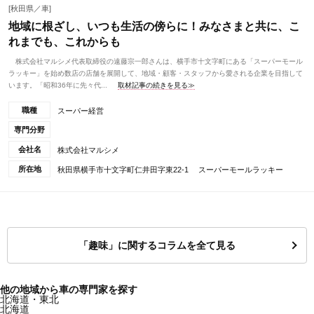
[秋田県／車]
地域に根ざし、いつも生活の傍らに！みなさまと共に、こ
れまでも、これからも
株式会社マルシメ代表取締役の遠藤宗一郎さんは、横手市十文字町にある「スーパーモール
ラッキー」を始め数店の店舗を展開して、地域・顧客・スタッフから愛される企業を目指して
います。「昭和36年に先々代...
取材記事の続きを見る≫
職種
スーパー経営
専門分野
会社名
株式会社マルシメ
所在地
秋田県横手市十文字町仁井田字東22-1 スーパーモールラッキー
「趣味」に関するコラムを全て見る
他の地域から車の専門家を探す
北海道・東北
北海道