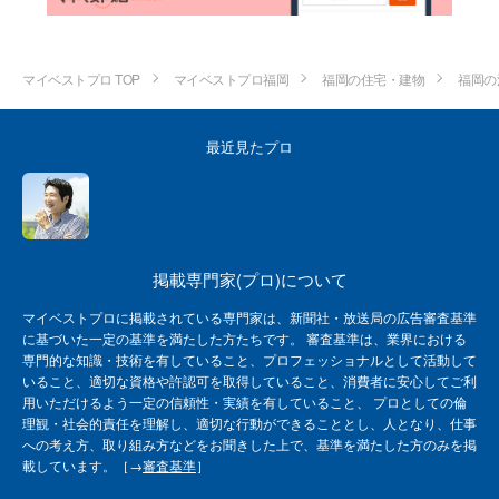
マイベストプロ TOP
マイベストプロ福岡
福岡の住宅・建物
福岡の
最近見たプロ
掲載専門家(プロ)について
マイベストプロに掲載されている専門家は、新聞社・放送局の広告審査基準
に基づいた一定の基準を満たした方たちです。 審査基準は、業界における
専門的な知識・技術を有していること、プロフェッショナルとして活動して
いること、適切な資格や許認可を取得していること、消費者に安心してご利
用いただけるよう一定の信頼性・実績を有していること、 プロとしての倫
理観・社会的責任を理解し、適切な行動ができることとし、人となり、仕事
への考え方、取り組み方などをお聞きした上で、基準を満たした方のみを掲
載しています。［→
審査基準
］