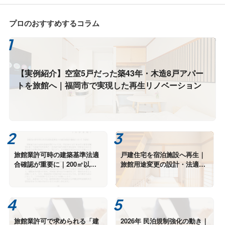
断
プロのおすすめするコラム
【実例紹介】空室5戸だった築43年・木造8戸アパー
トを旅館へ｜福岡市で実現した再生リノベーション
旅館業許可時の建築基準法適
戸建住宅を宿泊施設へ再生｜
合確認が重要に｜200㎡以下
旅館用途変更の設計・法適合
でも建築士の証明が求められ
確認事例
ます
旅館業許可で求められる「建
2026年 民泊規制強化の動き｜