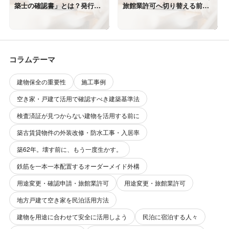
築士の確認書」とは？発行で
旅館業許可へ切り替える前に
きる建物・できない建物
必要な建築基準法チェック
コラムテーマ
建物保全の重要性
施工事例
空き家・戸建て活用で確認すべき建築基準法
検査済証が見つからない建物を活用する前に
築古賃貸物件の外装改修・防水工事・入居率
築62年。壊す前に、もう一度生かす。
鉄筋を一本一本配置するオーダーメイド外構
用途変更・確認申請・旅館業許可
用途変更・旅館業許可
地方戸建て空き家を民泊活用方法
建物を用途に合わせて安全に活用しよう
民泊に宿泊する人々