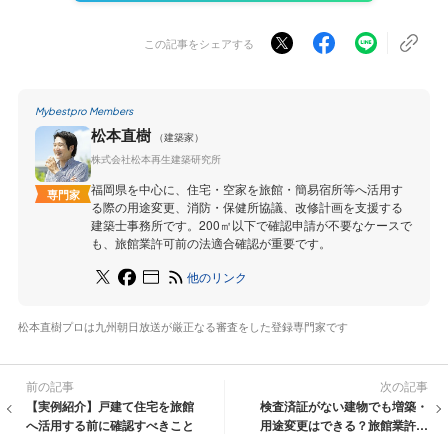
この記事をシェアする
Mybestpro Members
松本直樹
（建築家）
株式会社松本再生建築研究所
福岡県を中心に、住宅・空家を旅館・簡易宿所等へ活用す
専門家
る際の用途変更、消防・保健所協議、改修計画を支援する
建築士事務所です。200㎡以下で確認申請が不要なケースで
も、旅館業許可前の法適合確認が重要です。
他のリンク
松本直樹プロは九州朝日放送が厳正なる審査をした登録専門家です
前の記事
次の記事
【実例紹介】戸建て住宅を旅館
検査済証がない建物でも増築・
へ活用する前に確認すべきこと
用途変更はできる？旅館業許可
に伴う建築基準法適合性一次診