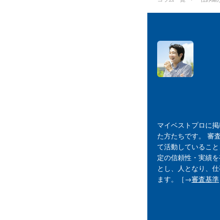
マイベストプロに掲
た方たちです。 審
て活動していること
定の信頼性・実績を
とし、人となり、仕
ます。［→
審査基準