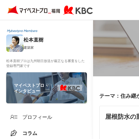
Mybestpro Members
松本直樹
建築家
松本直樹プロは九州朝日放送が厳正なる審査をした
登録専門家です
マイベストプロ・
インタビュー
テーマ：住み継
屋根防水の
プロフィール
コラム