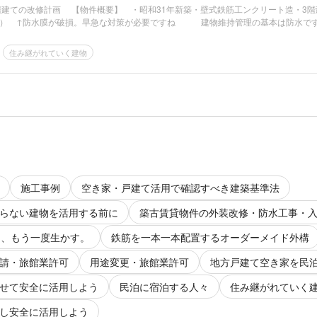
3階建ての改修計画 【物件概要】 ・昭和31年新築・壁式鉄筋工ンクリート造・3階
） ↑防水膜が破損。早急な対策が必要ですね 建物維持管理の基本は防水です.
住み継がれていく建物
施工事例
空き家・戸建て活用で確認すべき建築基準法
らない建物を活用する前に
築古賃貸物件の外装改修・防水工事・
に、もう一度生かす。
鉄筋を一本一本配置するオーダーメイド外構
請・旅館業許可
用途変更・旅館業許可
地方戸建て空き家を民
せて安全に活用しよう
民泊に宿泊する人々
住み継がれていく
し安全に活用しよう