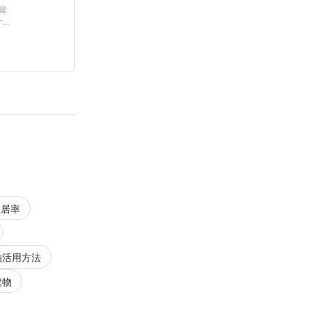
建
..
入居率
泊活用方法
建物