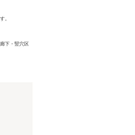
す。
廊下・竪穴区