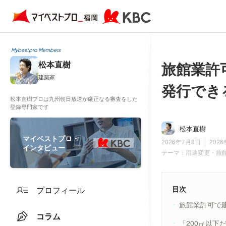
Mybestpro Members
旅館業許
松本直樹
建築家
発行でき
松本直樹プロは九州朝日放送が厳正なる審査をした
登録専門家です
松本直樹
マイベストプロ・
2026年7月8日
202
インタビュー
テーマ：
用途変更・旅
目次
プロフィール
旅館業許可で
コラム
「200㎡以下