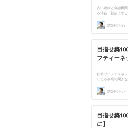
古い建物と金融機関
る場合、新築にする
が、...
2024-01-29
目指せ築10
フティーネ
住宅セーフティネッ
してる事業で聞きな
役...
2024-01-07
目指せ築10
に】