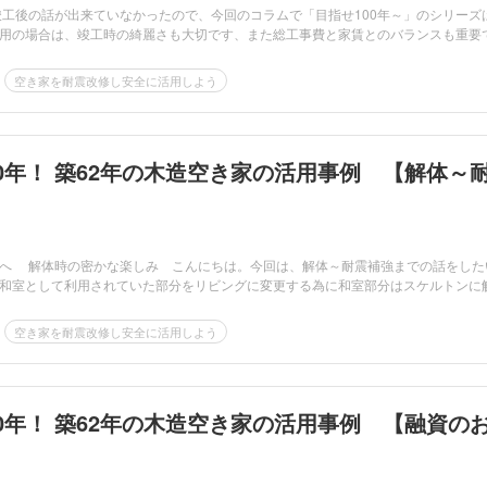
竣工後の話が出来ていなかったので、今回のコラムで「目指せ100年～」のシリーズ
用の場合は、竣工時の綺麗さも大切です、また総工事費と家賃とのバランスも重要
空き家を耐震改修し安全に活用しよう
0年！ 築62年の木造空き家の活用事例 【解体～
へ 解体時の密かな楽しみ こんにちは。今回は、解体～耐震補強までの話をした
和室として利用されていた部分をリビングに変更する為に和室部分はスケルトンに
空き家を耐震改修し安全に活用しよう
0年！ 築62年の木造空き家の活用事例 【融資の