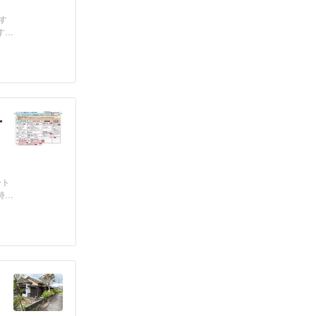
す
す
ー
ート
持つ