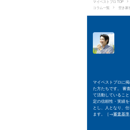
マイベストプロ TOP
コラム一覧
空き家
マイベストプロに掲
た方たちです。 審
て活動していること
定の信頼性・実績を
とし、人となり、仕
ます。［→
審査基準