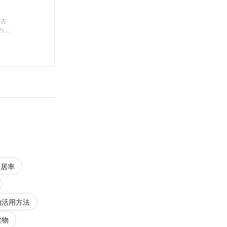
、古
の契
入居率
泊活用方法
建物