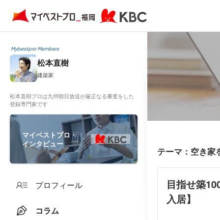
Mybestpro Members
松本直樹
建築家
松本直樹プロは九州朝日放送が厳正なる審査をした
登録専門家です
マイベストプロ・
インタビュー
テーマ：空き家
目指せ築10
プロフィール
入居】
コラム