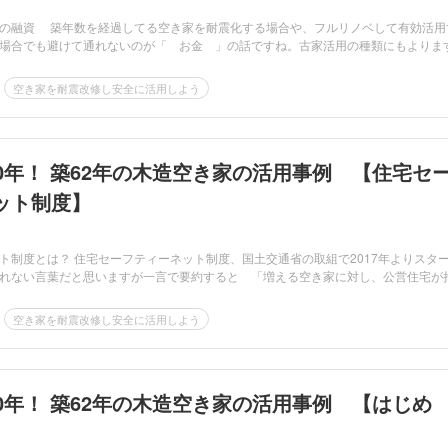
の融資 築年数を経過してる空き家を耐震化する場合や、フルリノベして有効活用
場合でも避けて通れないのが「 お金 」の話ですね。古家活用の種類にもよりま
空き家を耐震改修し安全に活用しよう
0年！ 築62年の木造空き家の活用事例 【住宅セ
ット制度】
ト制度とは？ 住宅セーフティーネット制度、国土交通省の取組で2017年よりスタ
れない言葉だと思いますが一言で要約すると 「増える空き家に対し、公営住宅が
空き家を耐震改修し安全に活用しよう
0年！ 築62年の木造空き家の活用事例 【はじめ