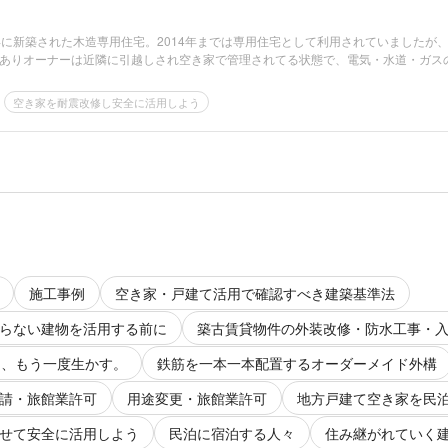
年に新築された木造専用住宅。2014年までは専用住宅として利用されていましたが
ありオーナーは近隣に引越しされ空き家で管理されてる状態で、電気・水道・ガス
空き家を耐震改修し安全に活用しよう
施工事例
空き家・戸建て活用で確認すべき建築基準法
らない建物を活用する前に
築古賃貸物件の外装改修・防水工事・
に、もう一度生かす。
鉄筋を一本一本配置するオーダーメイド外構
請・旅館業許可
用途変更・旅館業許可
地方戸建て空き家を民
せて安全に活用しよう
民泊に宿泊する人々
住み継がれていく