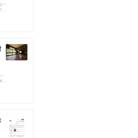
は一
で
耐
い
解
お