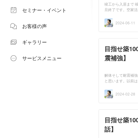
竣工から入居まで 
セミナー・イベント
旦終了です。空家活
す...
2024-06-11
お客様の声
ギャラリー
目指せ築10
震補強】
サービスメニュー
解体そして耐震補強
と思います。以前は
体...
2024-02-28
目指せ築10
話】