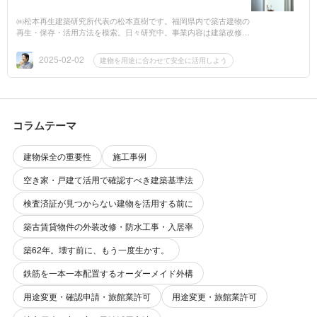
㈱松本再生建築研究所代表の松本直樹です。福岡県内で築古建物の
再生・保存・活用方法を模索。日々研究中。事業内容は建築改修設
計・監理・木造住宅の耐震診断。空き家・空室に対する活用方法の
ご相談も受付...
2025-02-02
建物を用途に合わせて安全に活用しよう
コラムテーマ
建物保全の重要性
施工事例
空き家・戸建て活用で確認すべき建築基準法
検査済証が見つからない建物を活用する前に
築古賃貸物件の外装改修・防水工事・入居率
築62年。壊す前に、もう一度生かす。
鉄筋を一本一本配置するオーダーメイド外構
用途変更・確認申請・旅館業許可
用途変更・旅館業許可