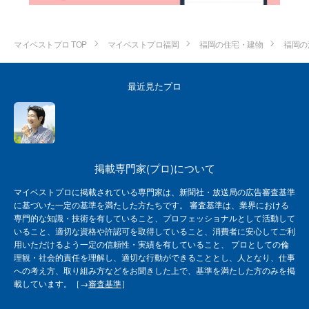
マイベストプロ TOP
マイベストプロ福岡
福岡の住宅・建物
福岡の
最近見たプロ
掲載専門家(プロ)について
マイベストプロに掲載されている専門家は、新聞社・放送局の広告審査基準
に基づいた一定の基準を満たした方たちです。 審査基準は、業界における
専門的な知識・技術を有していること、プロフェッショナルとして活動して
いること、適切な資格や許認可を取得していること、消費者に安心してご利
用いただけるよう一定の信頼性・実績を有していること、 プロとしての倫
理観・社会的責任を理解し、適切な行動ができることとし、人となり、仕事
への考え方、取り組み方などをお聞きした上で、基準を満たした方のみを掲
載しています。［→
審査基準
］