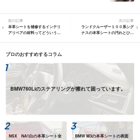
前の記事
次の記事
本革シートを補修するインテリ
ランドクルーザー１００系シグ
アリペアの材料ってどういうも
ナスの本革シートの汚れとひび
のなの？－福岡の車の内装リペ
割れ劣化で困っています。修理
ア専門店
依頼です。
プロのおすすめするコラム
BMW760Liのステアリングが擦れて困っています。
NSX NA1白の本革シート全
BMW M3の本革シートの表面