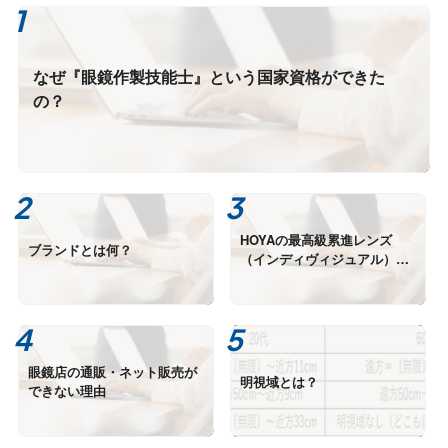
なぜ『眼鏡作製技能士』という国家資格ができた
の？
HOYAの最高級累進レンズ
ブランドとは何？
（インディヴィジュアル）の
極・雅・望・紬は何が違う？
②
眼鏡店の通販・ネット販売が
明視域とは？
できない理由