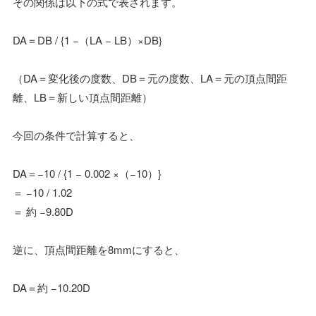
その関係は以下の式で表されます。
DA＝DB / {1 −（LA − LB）×DB}
（DA＝変化後の度数、DB＝元の度数、LA＝元の頂点間距
離、LB＝新しい頂点間距離）
今回の条件で計算すると、
DA＝−10 / {1 − 0.002 ×（−10）}
＝ −10 / 1.02
＝ 約 −9.80D
逆に、頂点間距離を8mmにすると、
DA＝約 −10.20D