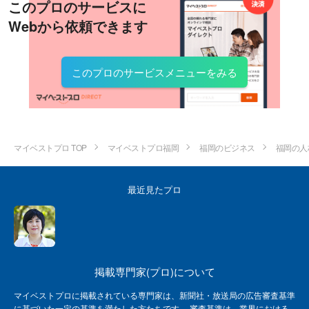
このプロのサービスに
Webから依頼できます
このプロのサービスメニューをみる
マイベストプロ TOP
マイベストプロ福岡
福岡のビジネス
福岡の人
最近見たプロ
掲載専門家(プロ)について
マイベストプロに掲載されている専門家は、新聞社・放送局の広告審査基準
に基づいた一定の基準を満たした方たちです。 審査基準は、業界における