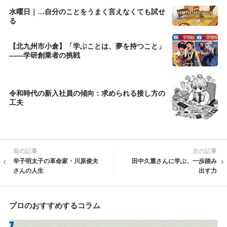
水曜日｜…自分のことをうまく言えなくても試せ
る
【北九州市小倉】「学ぶことは、夢を持つこと」
――学研創業者の挑戦
令和時代の新入社員の傾向：求められる接し方の
工夫
前の記事
次の記事
辛子明太子の革命家・川原俊夫
田中久重さんに学ぶ、一歩踏み
さんの人生
出す力
プロのおすすめするコラム