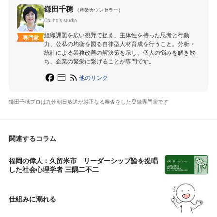
鎌田千穂
（産業カウンセラー）
Chi-ho’s studio
組織課題を広い視野で捉え、主体性を持った思考と行動
専門家
力、公私の均衡を図る自律型人材育成を行うこと。分析・
統計による業務改善の解決策を示し、個人の悩みを解き放
ち、企業の繁栄に繋げることが専門です。
他のリンク
鎌田千穂プロは九州朝日放送が厳正なる審査をした登録専門家です
関連するコラム
福岡の偉人：久留米市 リーダーシップ論を提唱
した社会心理学者 三隅二不二
仕組みに溺れる